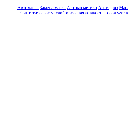
Автомасла
Замена масла
Автокосметика
Антифриз
Масл
Синтетическое масло
Тормозная жидкость
Тосол
Филь