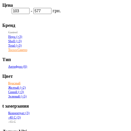
Цена
-
грн.
Бренд
Castrol
Hepu
(+3)
Shell
(+3)
Total
(+3)
Тосол-Синтез
Тип
Антифриз
(6)
Цвет
Красный
Желтый
(+2)
Синий
(+3)
Зеленый
(+5)
t замерзания
Концентрат
(3)
-40 С
(3)
-45 С