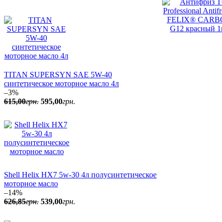
TITAN SUPERSYN SAE 5W-40
синтетическое моторное масло 4л
–3%
615
,
00
грн.
595
,
00
грн.
Shell Helix HX7 5w-30 4л полусинтетическое
моторное масло
–14%
626
,
85
грн.
539
,
00
грн.