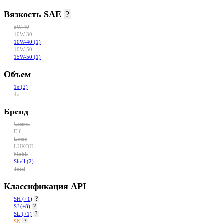
Вязкость SAE
?
5W-40
10W-30
10W-40
(1)
10W-50
15W-50
(1)
Объем
1л
(2)
4л
Бренд
Castrol
Elf
Lotos
LUKOIL
Mobil
Shell
(2)
Total
Классификация API
?
SH
(+1)
?
SJ
(+8)
?
SL
(+1)
?
SN