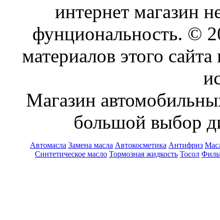
интернет магазин н
фунциональность. © 
материалов этого сайта
и
Магазин автомобильн
большой выбор ди
Автомасла
Замена масла
Автокосметика
Антифриз
Масл
Синтетическое масло
Тормозная жидкость
Тосол
Филь