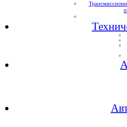
Трансмиссионн
п
Технич
А
Ав