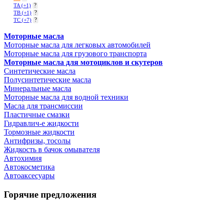
?
TA
(+1)
?
TB
(+1)
?
TC
(+7)
Моторные масла
Моторные масла для легковых автомобилей
Моторные масла для грузового транспорта
Моторные масла для мотоциклов и скутеров
Синтетические масла
Полусинтетические масла
Минеральные масла
Моторные масла для водной техники
Масла для трансмиссии
Пластичные смазки
Гидравлич-е жидкости
Тормозные жидкости
Антифризы, тосолы
Жидкость в бачок омывателя
Автохимия
Автокосметика
Автоаксесуары
Горячие предложения