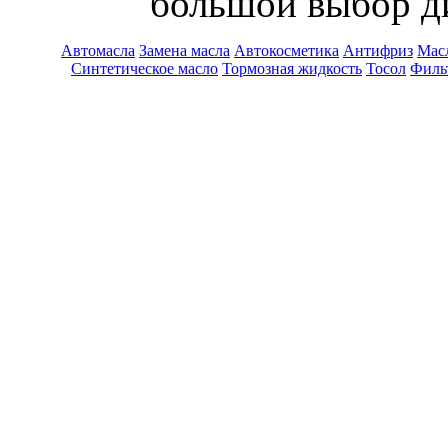
большой выбор ди
Автомасла
Замена масла
Автокосметика
Антифриз
Масл
Синтетическое масло
Тормозная жидкость
Тосол
Филь