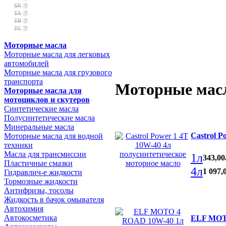
SN
?
TA
?
TB
?
TC
?
Моторные масла
Моторные масла для легковых
автомобилей
Моторные масла для грузового
транспорта
Моторные масл
Моторные масла для
мотоциклов и скутеров
Синтетические масла
Полусинтетические масла
Минеральные масла
Castrol P
Моторные масла для водной
техники
Масла для трансмиссии
1л
343
,
00
Пластичные смазки
4л
1 097
,
Гидравлич-е жидкости
Тормозные жидкости
Антифризы, тосолы
Жидкость в бачок омывателя
Автохимия
Автокосметика
ELF MOTO