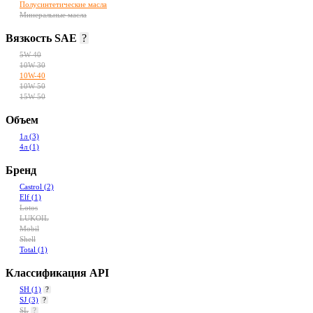
Полусинтетические масла
Минеральные масла
Вязкость SAE
?
5W-40
10W-30
10W-40
10W-50
15W-50
Объем
1л
(3)
4л
(1)
Бренд
Castrol
(2)
Elf
(1)
Lotos
LUKOIL
Mobil
Shell
Total
(1)
Классификация API
SH
(1)
?
SJ
(3)
?
SL
?