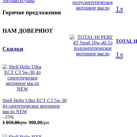
Автоаксесуары
1л
Горячие предложения
НАМ ДОВЕРЯЮТ
TOTAL HI
Скидки
1л
Shell Helix Ultra ECT C3 5w-30
4л синтетическое моторное
масло NEW
–15%
1 059
,
00
грн.
900
,
00
грн.