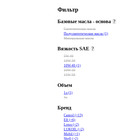
Фильтр
Базовые масла - основа
?
Синтетические масла
Полусинтетические масла
(1)
Минеральные масла
Вязкость SAE
?
5W-40
10W-30
10W-40
(1)
10W-50
15W-50
Объем
1л
(1)
4л
Бренд
Castrol
(+13)
Elf
(+6)
Lotos
(+2)
LUKOIL
(+2)
Mobil
(+1)
Shell
(+2)