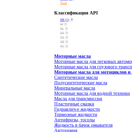
Total
Классификация API
SH
(1)
?
SJ
?
SL
?
SN
?
TA
?
TB
?
TC
?
Моторные масла
Моторные масла для легковых автом
Моторные масла для грузового транс
Моторные масла для мотоциклов и 
Синтетические масла
Полусинтетические масла
Минеральные масла
Моторные масла для водной техники
Масла для трансмиссии
Пластичные смазки
Гидравлич-е жидкости
Тормозные жидкости
Антифризы, тосолы
Жидкость в бачок омывателя
Автохимия