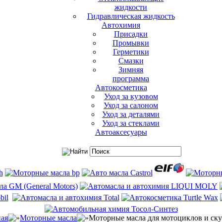
жидкости
Гидравлическая жидкость
Автохимия
Присадки
Промывки
Герметики
Смазки
Зимняя
программа
Автокосметика
Уход за кузовом
Уход за салоном
Уход за деталями
Уход за стеклами
Автоаксесуары
ная
Моторные масла
Моторные масла для мотоциклов и ску