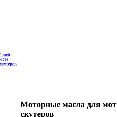
обилей
порта
скутеров
Моторные масла для мот
скутеров