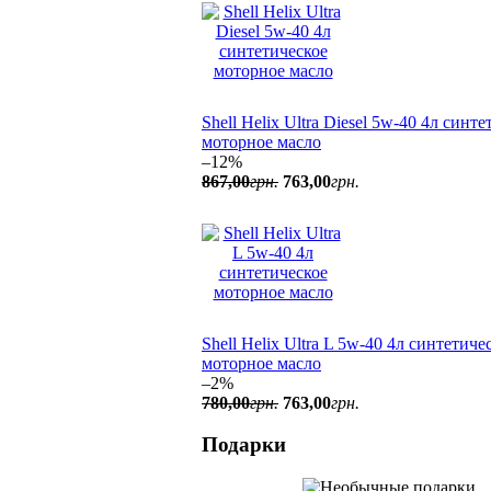
Shell Helix Ultra Diesel 5w-40 4л синт
моторное масло
–12%
867
,
00
грн.
763
,
00
грн.
Shell Helix Ultra L 5w-40 4л синтетиче
моторное масло
–2%
780
,
00
грн.
763
,
00
грн.
Подарки