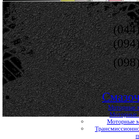
(044
(094
(098
Смазоч
Моторные м
Моторные м
Моторные м
Трансмиссионно
п