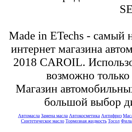
S
Made in ETechs - самый
интернет магазина авто
2018 CAROIL. Использо
возможно только 
Магазин автомобильн
большой выбор ди
Автомасла
Замена масла
Автокосметика
Антифриз
Масл
Синтетическое масло
Тормозная жидкость
Тосол
Филь