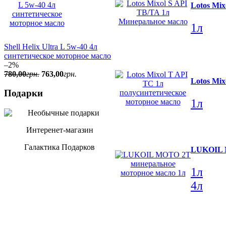
Lotos Mi
1л
Shell Helix Ultra L 5w-40 4л
синтетическое моторное масло
–2%
780
,
00
грн.
763
,
00
грн.
Lotos Mi
Подарки
1л
Интеренет-магазин
Галактика Подарков
LUKOIL M
1л
4л