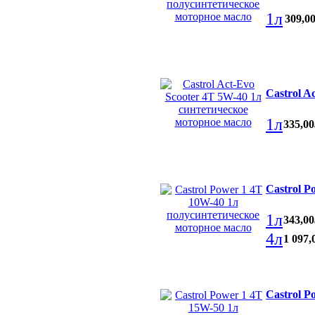
1л
309
,
0
Castrol A
1л
335
,
00
Castrol P
1л
343
,
00
4л
1 097
,
Castrol P