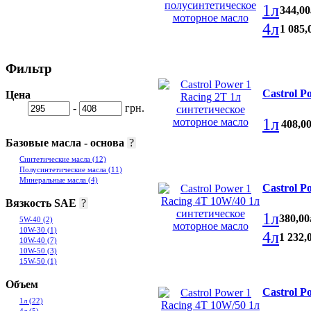
1л
344
,
00
4л
1 085
,
Фильтр
Castrol P
Цена
-
грн.
1л
408
,
0
Базовые масла - основа
?
Синтетические масла
(12)
Полусинтетические масла
(11)
Минеральные масла
(4)
Castrol P
Вязкость SAE
?
1л
380
,
00
5W-40
(2)
10W-30
(1)
4л
1 232
,
10W-40
(7)
10W-50
(3)
15W-50
(1)
Объем
Castrol P
1л
(22)