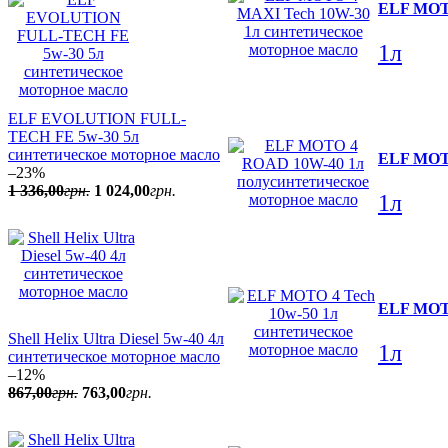
ELF MOTO
1л
ELF EVOLUTION FULL-
TECH FE 5w-30 5л
синтетическое моторное масло
ELF MOTO
–23%
1 336
,
00
грн.
1 024
,
00
грн.
1л
ELF MOTO
Shell Helix Ultra Diesel 5w-40 4л
1л
синтетическое моторное масло
–12%
867
,
00
грн.
763
,
00
грн.