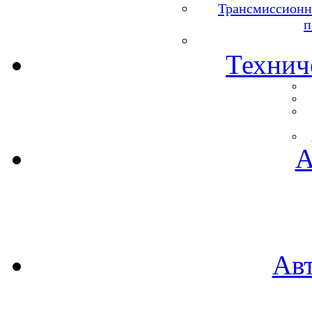
Трансмиссионн
п
Технич
А
Ав