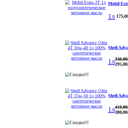
Mobil Ex
1л
175
,
0
Shell Adv
330
,
00
1л
295
,
00
Shell Adv
410
,
00
1л
380
,
00