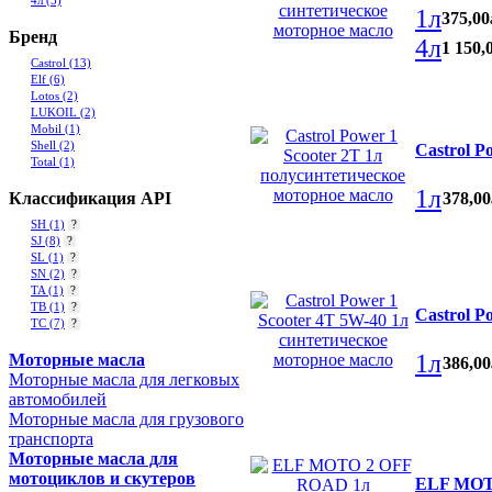
4л
(5)
1л
375
,
00
Бренд
4л
1 150
,
Castrol
(13)
Elf
(6)
Lotos
(2)
LUKOIL
(2)
Mobil
(1)
Shell
(2)
Castrol P
Total
(1)
1л
378
,
00
Классификация API
SH
(1)
?
SJ
(8)
?
SL
(1)
?
SN
(2)
?
TA
(1)
?
TB
(1)
?
Castrol P
TC
(7)
?
1л
Моторные масла
386
,
00
Моторные масла для легковых
автомобилей
Моторные масла для грузового
транспорта
Моторные масла для
мотоциклов и скутеров
ELF MOTO