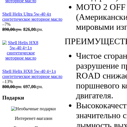
MOTO 2 OFF 
Shell Helix Ultra 5w-40 4л
(Американски
синтетическое моторное масло
–7%
мировыми изг
890
,
00
грн.
826
,
00
грн.
ПРЕИМУЩЕСТ
Чистое сгоран
разрушение п
Shell Helix HX8 5w-40 4+1л
ROAD снижает
синтетическое моторное масло
–13%
поршневого к
800
,
00
грн.
697
,
00
грн.
двигателя.
Подарки
Высококачес
значительно 
Интеренет-магазин
дымность вых