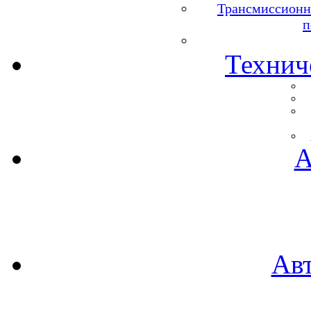
Трансмиссионн
п
Технич
А
Ав