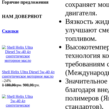
Горячие предложения
сохраняет мо
двигателя.
НАМ ДОВЕРЯЮТ
Вязкость жид
улучшают сме
Скидки
топливом.
Высокотемпер
технология ко
требованиям 
(Международн
Shell Helix Ultra Diesel 5w-40 4л
синтетическое моторное масло
Значительное
–24%
1 180
,
00
грн.
900
,
00
грн.
благодаря вн
полимеров (Я
стандартов).