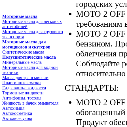
городских усл
MOTO 2 OFF 
Моторные масла
требованиям 
Моторные масла для легковых
автомобилей
MOTO 2 OFF 
Моторные масла для грузового
транспорта
бензином. Пр
Моторные масла для
мотоциклов и скутеров
облегчения пр
Синтетические масла
Полусинтетические масла
Соблюдайте р
Минеральные масла
Моторные масла для водной
относительно
техники
Масла для трансмиссии
Пластичные смазки
СТАНДАРТЫ:
Гидравлич-е жидкости
Тормозные жидкости
Антифризы, тосолы
MOTO 2 OFF 
Жидкость в бачок омывателя
Автохимия
обогащенный 
Автокосметика
Автоаксесуары
Продукт обес