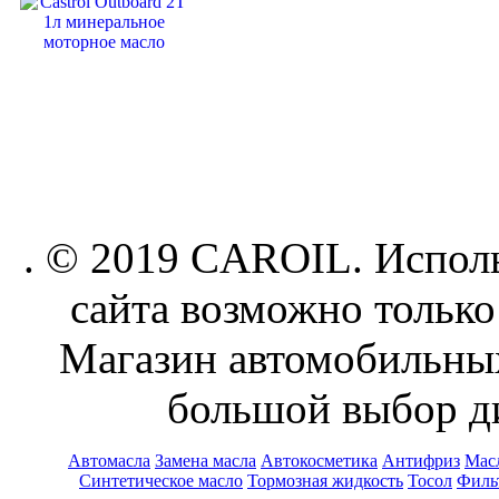
. © 2019 CAROIL. Исполь
сайта возможно только
Магазин автомобильн
большой выбор ди
Автомасла
Замена масла
Автокосметика
Антифриз
Масл
Синтетическое масло
Тормозная жидкость
Тосол
Филь