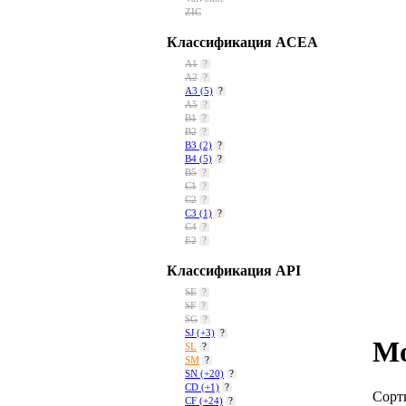
ZIC
Классификация ACEA
A1
?
A2
?
A3
(5)
?
A5
?
B1
?
B2
?
B3
(2)
?
B4
(5)
?
B5
?
C1
?
C2
?
C3
(1)
?
C4
?
E2
?
Классификация API
SE
?
SF
?
SG
?
SJ
(+3)
?
Мо
SL
?
SM
?
SN
(+20)
?
CD
(+1)
?
Сорт
CF
(+24)
?