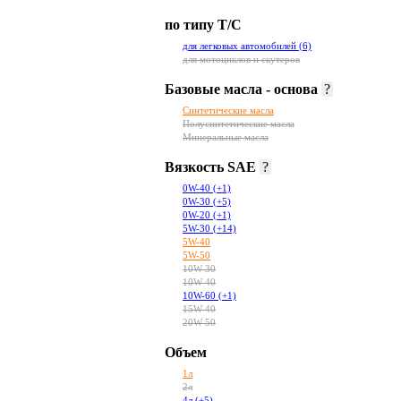
по типу Т/С
для легковых автомобилей
(6)
для мотоциклов и скутеров
Базовые масла - основа
?
Синтетические масла
Полусинтетические масла
Минеральные масла
Вязкость SAE
?
0W-40
(+1)
0W-30
(+5)
0W-20
(+1)
5W-30
(+14)
5W-40
5W-50
10W-30
10W-40
10W-60
(+1)
15W-40
20W-50
Объем
1л
2л
4л
(+5)