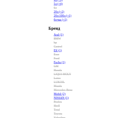
5л
(+4)
6л
20л
(+2)
20л-100л
(+1)
бочка
(+1)
Бренд
Aral
(1)
BMW
bp
Castrol
Elf
(1)
Esso
Ford
Fuchs
(1)
GM
Honda
LIQUI MOLY
Lotos
LUKOIL
Mazda
Mercedes-Benz
Mobil
(2)
NISSAN
(1)
Profex
Shell
Total
Toyota
Valvoline