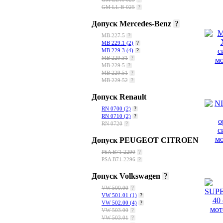
GM LL B-025
?
Допуск Mercedes-Benz
?
МВ 227.5
?
MB 229.1
(2)
?
MB 229.3
(4)
?
MB 229.31
?
MB 229.5
?
MB 229.51
?
MB 229.52
?
Допуск Renault
RN 0700
(2)
?
RN 0710
(2)
?
RN 0720
?
Допуск PEUGEOT CITROEN
PSA B71 2290
?
PSA B71 2296
?
Допуск Volkswagen
?
VW 500.00
?
VW 501.01
(1)
?
VW 502.00
(4)
?
VW 503.00
?
VW 503.01
?