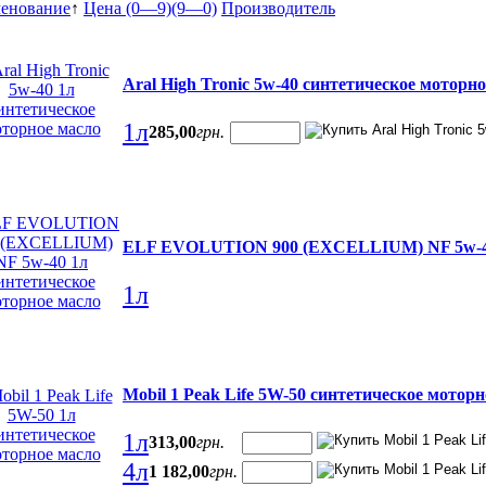
енование
↑
Цена (0—9)
(9—0)
Производитель
Aral High Tronic 5w-40 синтетическое моторн
1л
285
,
00
грн.
ELF EVOLUTION 900 (EXCELLIUM) NF 5w-40 
1л
Mobil 1 Peak Life 5W-50 синтетическое мотор
1л
313
,
00
грн.
4л
1 182
,
00
грн.