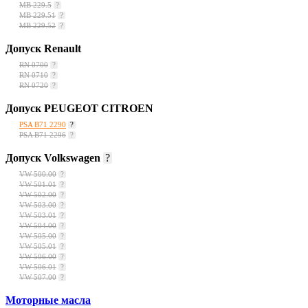
MB 229.5
?
MB 229.51
?
MB 229.52
?
Допуск Renault
RN 0700
?
RN 0710
?
RN 0720
?
Допуск PEUGEOT CITROEN
PSA B71 2290
?
PSA B71 2296
?
Допуск Volkswagen
?
VW 500.00
?
VW 501.01
?
VW 502.00
?
VW 503.00
?
VW 503.01
?
VW 504.00
?
VW 505.00
?
VW 505.01
?
VW 506.00
?
VW 506.01
?
VW 507.00
?
Моторные масла