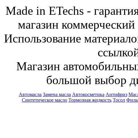
Made in ETechs - гаранти
магазин коммерческий
Использование материалов
ссылкой
Магазин автомобильн
большой выбор ди
Автомасла
Замена масла
Автокосметика
Антифриз
Масл
Синтетическое масло
Тормозная жидкость
Тосол
Филь