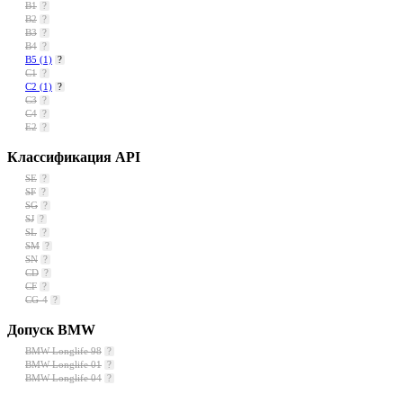
B1
?
B2
?
B3
?
B4
?
B5
(1)
?
C1
?
C2
(1)
?
C3
?
C4
?
E2
?
Классификация API
SE
?
SF
?
SG
?
SJ
?
SL
?
SM
?
SN
?
CD
?
CF
?
CG-4
?
Допуск BMW
BMW Longlife 98
?
BMW Longlife 01
?
BMW Longlife 04
?