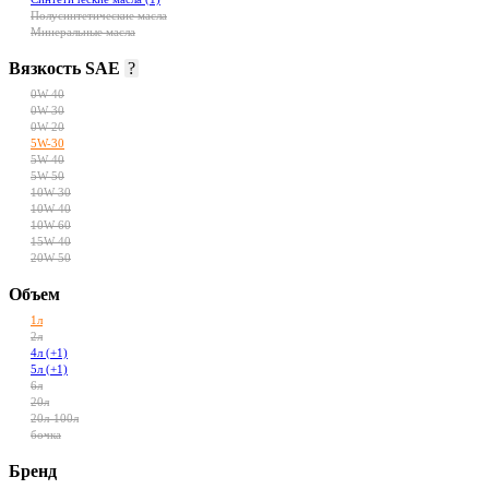
Полусинтетические масла
Минеральные масла
Вязкость SAE
?
0W-40
0W-30
0W-20
5W-30
5W-40
5W-50
10W-30
10W-40
10W-60
15W-40
20W-50
Объем
1л
2л
4л
(+1)
5л
(+1)
6л
20л
20л-100л
бочка
Бренд