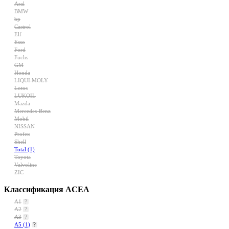
Aral
BMW
bp
Castrol
Elf
Esso
Ford
Fuchs
GM
Honda
LIQUI MOLY
Lotos
LUKOIL
Mazda
Mercedes-Benz
Mobil
NISSAN
Profex
Shell
Total
(1)
Toyota
Valvoline
ZIC
Классификация ACEA
A1
?
A2
?
A3
?
A5
(1)
?