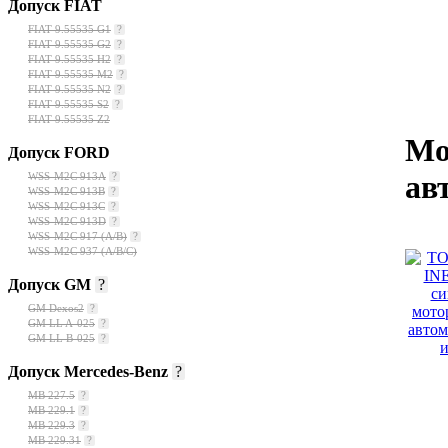
Допуск FIAT
FIAT 9.55535 G1
?
FIAT 9.55535 G2
?
FIAT 9.55535 H2
?
FIAT 9.55535 M2
?
FIAT 9.55535 N2
?
FIAT 9.55535 S2
?
FIAT 9.55535 Z2
Мо
Допуск FORD
ав
WSS-M2C 913A
?
WSS-M2C 913B
?
WSS-M2C 913C
?
WSS-M2C 913D
?
WSS-M2C 917 (A/B)
?
WSS-M2C 937 (A/B/C)
Допуск GM
?
GM Dexos2
?
GM LL A-025
?
GM LL B-025
?
Допуск Mercedes-Benz
?
fuele
МВ 227.5
?
MB 229.1
?
MB 229.3
?
MB 229.31
?