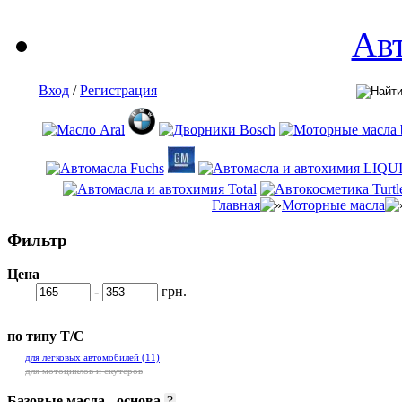
Ав
Вход
/
Регистрация
Главная
Моторные масла
Фильтр
Цена
-
грн.
по типу Т/С
для легковых автомобилей
(11)
для мотоциклов и скутеров
Базовые масла - основа
?