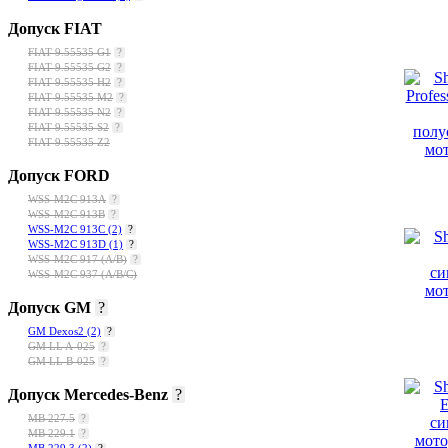
Допуск FIAT
FIAT 9.55535 G1
?
FIAT 9.55535 G2
?
FIAT 9.55535 H2
?
FIAT 9.55535 M2
?
FIAT 9.55535 N2
?
FIAT 9.55535 S2
?
FIAT 9.55535 Z2
Допуск FORD
WSS-M2C 913A
?
WSS-M2C 913B
?
WSS-M2C 913C
(2)
?
WSS-M2C 913D
(1)
?
WSS-M2C 917 (A/B)
?
WSS-M2C 937 (A/B/C)
Допуск GM
?
GM Dexos2
(2)
?
GM LL A-025
?
GM LL B-025
?
Допуск Mercedes-Benz
?
МВ 227.5
?
MB 229.1
?