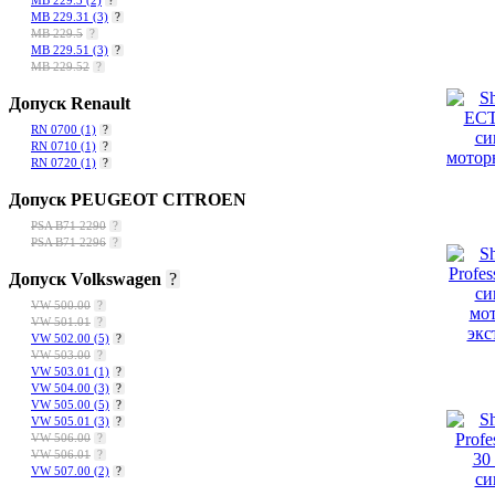
MB 229.3
(2)
?
MB 229.31
(3)
?
MB 229.5
?
MB 229.51
(3)
?
MB 229.52
?
Допуск Renault
RN 0700
(1)
?
RN 0710
(1)
?
RN 0720
(1)
?
Допуск PEUGEOT CITROEN
PSA B71 2290
?
PSA B71 2296
?
Допуск Volkswagen
?
VW 500.00
?
VW 501.01
?
VW 502.00
(5)
?
VW 503.00
?
VW 503.01
(1)
?
VW 504.00
(3)
?
VW 505.00
(5)
?
VW 505.01
(3)
?
VW 506.00
?
VW 506.01
?
VW 507.00
(2)
?