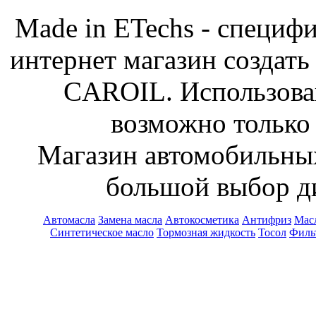
Made in ETechs - специф
интернет магазин создать
CAROIL. Использован
возможно только 
Магазин автомобильн
большой выбор ди
Автомасла
Замена масла
Автокосметика
Антифриз
Масл
Синтетическое масло
Тормозная жидкость
Тосол
Филь