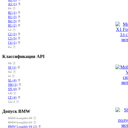
A5
(1)
?
B1
?
B2
(1)
?
B3
(3)
?
B4
(3)
?
B5
(2)
?
C1
?
C2
(1)
?
C3
(5)
?
C4
(1)
?
E2
?
Классификация API
SE
?
SF
(1)
?
SG
?
SJ
?
SL
(4)
?
SM
(1)
?
SN
(4)
?
CD
?
CF
(4)
?
CG-4
?
Допуск BMW
BMW Longlife 98
?
BMW Longlife 01
?
BMW Longlife 04
(2)
?