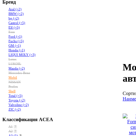
Бренд
Aral
(+2)
BMW
(+2)
bp
(+2)
Castrol
(+5)
Elf
(+5)
Esso
Ford
(+1)
Fuchs
(+5)
GM
(+1)
Honda
(+1)
LIQUI MOLY
(+3)
Lotos
Мо
LUKOIL
Mazda
(+2)
Mercedes-Benz
ав
Mobil
NISSAN
Profex
Shell
Сорти
Total
(+5)
Наиме
Toyota
(+2)
Valvoline
(+2)
ZIC
(+2)
Классификация ACEA
A1
?
A2
?
A3
(5)
?