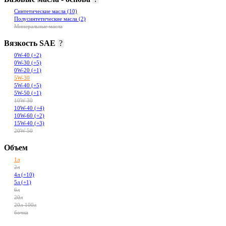
Синтетические масла
(10)
Полусинтетические масла
(2)
Минеральные масла
Вязкость SAE
?
0W-40
(+2)
0W-30
(+5)
0W-20
(+1)
5W-30
5W-40
(+5)
5W-50
(+1)
10W-30
10W-40
(+4)
10W-60
(+2)
15W-40
(+3)
20W-50
Объем
1л
2л
4л
(+10)
5л
(+1)
6л
20л
20л-100л
бочка