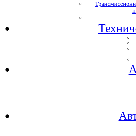
Трансмиссионн
п
Технич
А
Ав