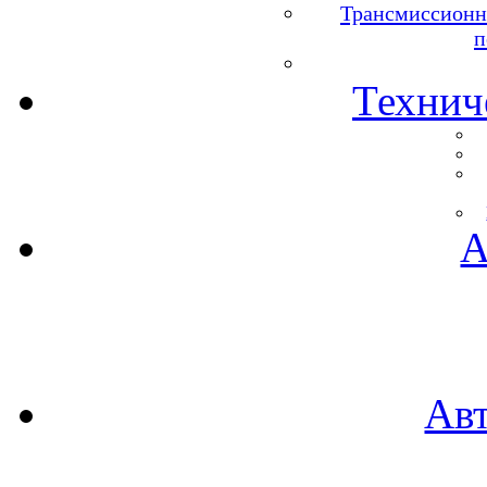
Трансмиссионн
п
Технич
А
Ав