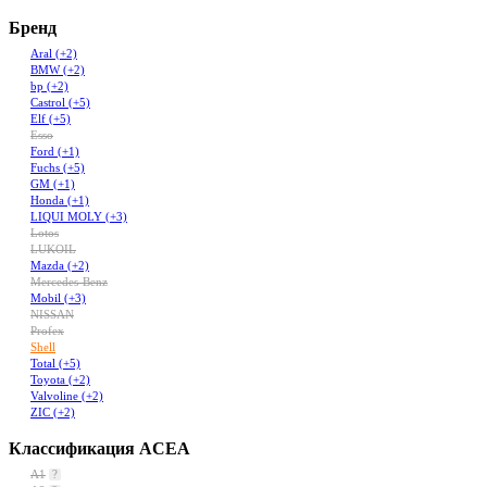
Бренд
Aral
(+2)
BMW
(+2)
bp
(+2)
Castrol
(+5)
Elf
(+5)
Esso
Ford
(+1)
Fuchs
(+5)
GM
(+1)
Honda
(+1)
LIQUI MOLY
(+3)
Lotos
LUKOIL
Mazda
(+2)
Mercedes-Benz
Mobil
(+3)
NISSAN
Profex
Shell
Total
(+5)
Toyota
(+2)
Valvoline
(+2)
ZIC
(+2)
Классификация ACEA
A1
?