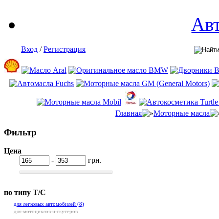
Ав
Вход
/
Регистрация
Главная
Моторные масла
Фильтр
Цена
-
грн.
по типу Т/С
для легковых автомобилей
(8)
для мотоциклов и скутеров