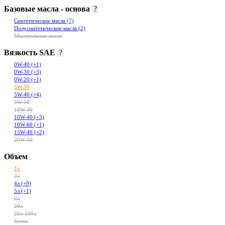
Базовые масла - основа
?
Синтетические масла
(7)
Полусинтетические масла
(2)
Минеральные масла
Вязкость SAE
?
0W-40
(+1)
0W-30
(+3)
0W-20
(+1)
5W-30
5W-40
(+4)
5W-50
10W-30
10W-40
(+3)
10W-60
(+1)
15W-40
(+2)
20W-50
Объем
1л
2л
4л
(+9)
5л
(+1)
6л
20л
20л-100л
бочка