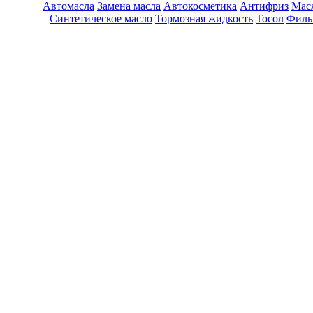
Автомасла
Замена масла
Автокосметика
Антифриз
Масл
Синтетическое масло
Тормозная жидкость
Тосол
Филь