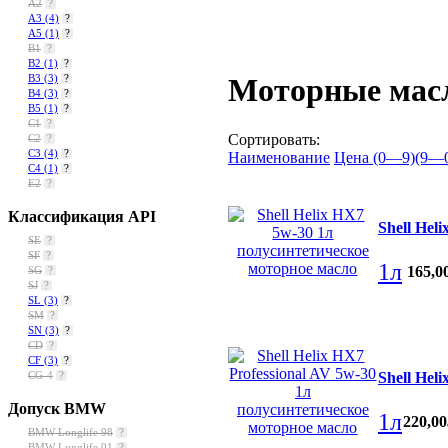
A2
?
A3
(4)
?
A5
(1)
?
B1
?
B2
(1)
?
Моторные масл
B3
(3)
?
B4
(3)
?
B5
(1)
?
C1
?
Сортировать:
C2
?
C3
(4)
?
Наименование
Цена (0—9)
(9—
C4
(1)
?
E2
?
Классификация API
Shell Hel
SE
?
SF
?
1л
165
,
0
SG
?
SJ
?
SL
(3)
?
SM
?
SN
(3)
?
CD
?
CF
(3)
?
Shell Hel
CG-4
?
Допуск BMW
1л
220
,
00
BMW Longlife 98
?
BMW Longlife 01
?