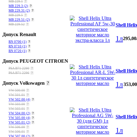
MB 229.1
?
MB 229.3
(2)
?
MB 229.31
(2)
?
MB 229.5
?
MB 229.51
(2)
?
Shell Hel
MB 229.52
?
Допуск Renault
1л
295
,
00
RN 0700
(1)
?
RN 0710
(1)
?
RN 0720
(1)
?
Допуск PEUGEOT CITROEN
PSA B71 2290
?
Shell Hel
PSA B71 2296
?
1л
Допуск Volkswagen
?
353
,
00
VW 500.00
?
VW 501.01
?
VW 502.00
(4)
?
VW 503.00
?
VW 503.01
?
VW 504.00
(2)
?
Shell Hel
VW 505.00
(4)
?
VW 505.01
(2)
?
VW 506.00
?
1л
VW 506.01
?
VW 507.00
(2)
?