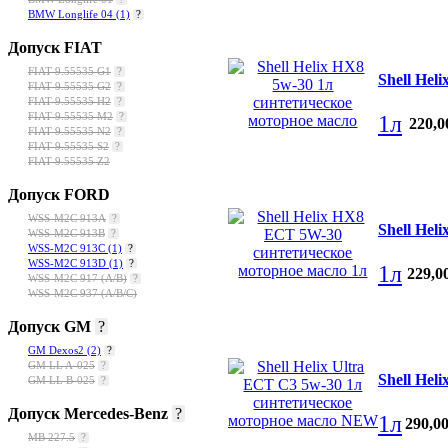
BMW Longlife 04
(1)
?
Допуск FIAT
FIAT 9.55535 G1
?
Shell Hel
FIAT 9.55535 G2
?
FIAT 9.55535 H2
?
1л
FIAT 9.55535 M2
?
220
,
0
FIAT 9.55535 N2
?
FIAT 9.55535 S2
?
FIAT 9.55535 Z2
Допуск FORD
WSS-M2C 913A
?
Shell He
WSS-M2C 913B
?
WSS-M2C 913C
(1)
?
WSS-M2C 913D
(1)
?
1л
229
,
0
WSS-M2C 917 (A/B)
?
WSS-M2C 937 (A/B/C)
Допуск GM
?
GM Dexos2
(2)
?
GM LL A-025
?
Shell Hel
GM LL B-025
?
Допуск Mercedes-Benz
?
1л
290
,
0
МВ 227.5
?