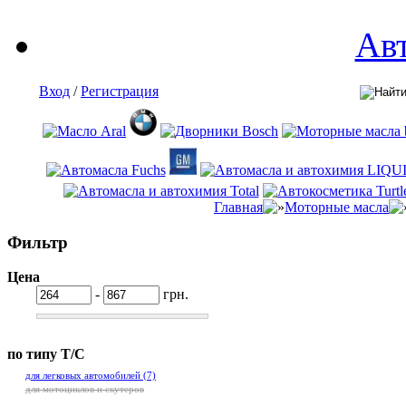
Ав
Вход
/
Регистрация
Главная
Моторные масла
Фильтр
Цена
-
грн.
по типу Т/С
для легковых автомобилей
(7)
для мотоциклов и скутеров