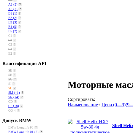
A2
?
A3
(5)
?
A5
(2)
?
B1
(1)
?
B2
(2)
?
B3
(3)
?
B4
(5)
?
B5
(2)
?
C1
?
C2
?
C3
?
C4
?
E2
?
Классификация API
SE
?
SF
?
SG
?
Моторные масл
SJ
?
SL
?
SM
(+1)
?
SN
(+4)
?
Сортировать:
CD
?
Наименование
↑
Цена (0—9)
(9
CF
(+8)
?
CG-4
?
Допуск BMW
Shell Hel
BMW Longlife 98
?
BMW Longlife 01
(2)
?