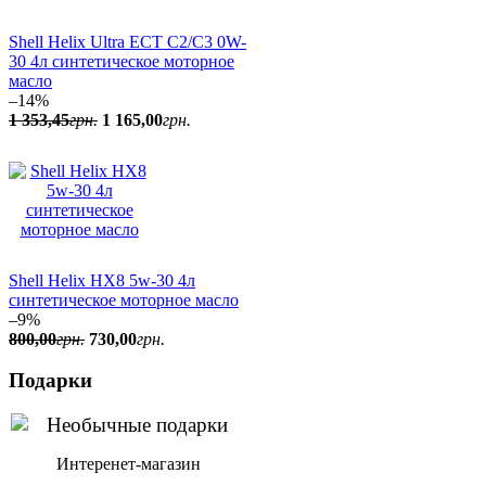
Shell Helix Ultra ECT C2/C3 0W-
30 4л синтетическое моторное
масло
–14%
1 353
,
45
грн.
1 165
,
00
грн.
Shell Helix HX8 5w-30 4л
синтетическое моторное масло
–9%
800
,
00
грн.
730
,
00
грн.
Подарки
Интеренет-магазин