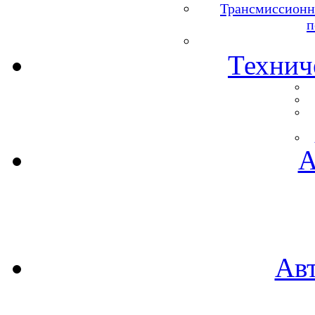
Трансмиссионн
п
Технич
А
Ав