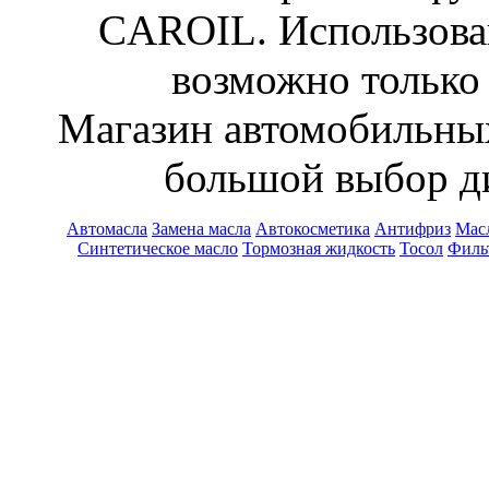
CAROIL. Использован
возможно только 
Магазин автомобильн
большой выбор ди
Автомасла
Замена масла
Автокосметика
Антифриз
Масл
Синтетическое масло
Тормозная жидкость
Тосол
Филь