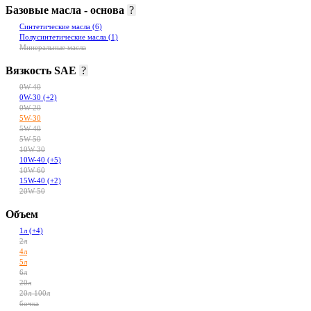
Базовые масла - основа
?
Синтетические масла
(6)
Полусинтетические масла
(1)
Минеральные масла
Вязкость SAE
?
0W-40
0W-30
(+2)
0W-20
5W-30
5W-40
5W-50
10W-30
10W-40
(+5)
10W-60
15W-40
(+2)
20W-50
Объем
1л
(+4)
2л
4л
5л
6л
20л
20л-100л
бочка