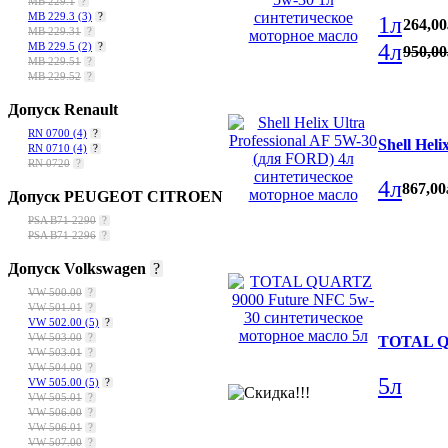
MB 229.1
?
MB 229.3
(3)
?
1л
264
,
00
MB 229.31
?
4л
MB 229.5
(2)
?
950
,
00
MB 229.51
?
MB 229.52
?
Допуск Renault
RN 0700
(4)
?
Shell Hel
RN 0710
(4)
?
RN 0720
?
4л
867
,
00
Допуск PEUGEOT CITROEN
PSA B71 2290
?
PSA B71 2296
?
Допуск Volkswagen
?
VW 500.00
?
VW 501.01
?
VW 502.00
(5)
?
VW 503.00
?
TOTAL QU
VW 503.01
?
VW 504.00
?
5л
VW 505.00
(5)
?
VW 505.01
?
fueleconomy
VW 506.00
?
VW 506.01
?
VW 507.00
?