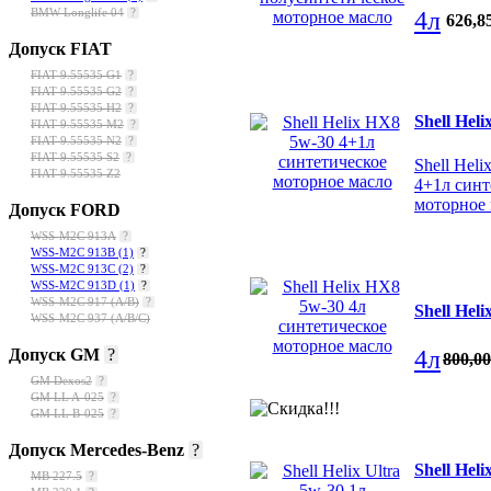
4л
BMW Longlife 04
?
626
,
8
Допуск FIAT
FIAT 9.55535 G1
?
FIAT 9.55535 G2
?
FIAT 9.55535 H2
?
Shell Hel
FIAT 9.55535 M2
?
FIAT 9.55535 N2
?
FIAT 9.55535 S2
?
Shell Hel
FIAT 9.55535 Z2
4+1л синт
моторное
Допуск FORD
WSS-M2C 913A
?
WSS-M2C 913B
(1)
?
WSS-M2C 913C
(2)
?
WSS-M2C 913D
(1)
?
WSS-M2C 917 (A/B)
?
Shell Hel
WSS-M2C 937 (A/B/C)
4л
Допуск GM
?
800
,
00
GM Dexos2
?
GM LL A-025
?
GM LL B-025
?
Допуск Mercedes-Benz
?
Shell Heli
МВ 227.5
?