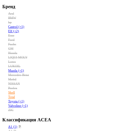
Бренд
Aral
BMW
bp
Castrol
(+1)
Elf
(+2)
Esso
Ford
Fuchs
GM
Honda
LIQUI MOLY
Lotos
LUKOIL
Mazda
(+1)
Mercedes-Benz
Mobil
NISSAN
Profex
Shell
Total
Toyota
(+1)
Valvoline
(+1)
ZIC
Классификация ACEA
A1
(1)
?