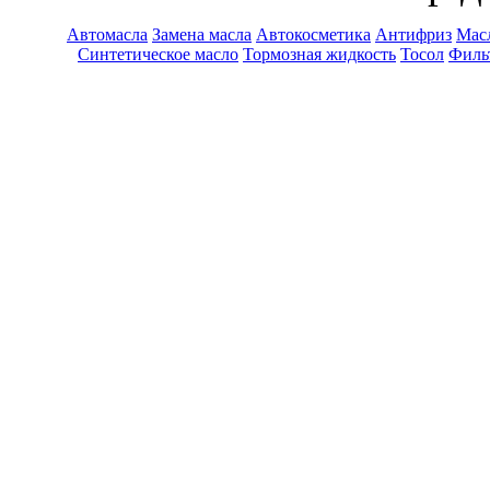
Автомасла
Замена масла
Автокосметика
Антифриз
Масл
Синтетическое масло
Тормозная жидкость
Тосол
Филь