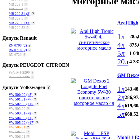
Моторные масл
MB 229.1
?
MB 229.3
?
MB 229.31
(3)
?
MB 229.5
?
Aral High
MB 229.51
(3)
?
MB 229.52
?
1л
285
,
Допуск Renault
4л
875
,
RN 0700
(2)
?
RN 0710
(2)
?
5л
1 04
RN 0720
?
20л
4 33
Допуск PEUGEOT CITROEN
PSA B71 2290
?
GM Dexos
PSA B71 2296
?
Допуск Volkswagen
?
1л
143
,
48
VW 500.00
(+5)
?
2л
286
,
97
VW 501.01
(+7)
?
4л
VW 502.00
(+15)
?
619
,
60
VW 503.00
?
5л
668
,
52
VW 503.01
(+2)
?
VW 504.00
(+1)
?
VW 505.00
(+17)
?
VW 505.01
?
VW 506.00
?
Mobil 1 
VW 506.01
?