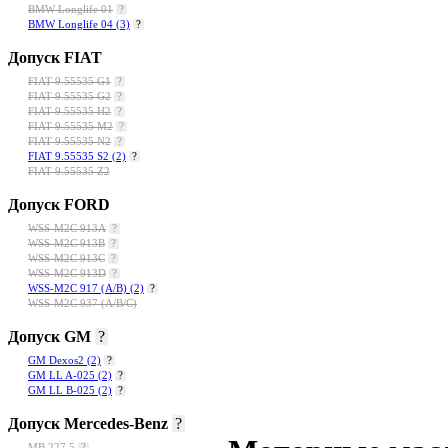
BMW Longlife 01
?
BMW Longlife 04
(3)
?
Допуск FIAT
FIAT 9.55535 G1
?
FIAT 9.55535 G2
?
FIAT 9.55535 H2
?
FIAT 9.55535 M2
?
FIAT 9.55535 N2
?
FIAT 9.55535 S2
(2)
?
FIAT 9.55535 Z2
Допуск FORD
WSS-M2C 913A
?
WSS-M2C 913B
?
WSS-M2C 913C
?
WSS-M2C 913D
?
WSS-M2C 917 (A/B)
(2)
?
WSS-M2C 937 (A/B/C)
Допуск GM
?
GM Dexos2
(2)
?
GM LL A-025
(2)
?
GM LL B-025
(2)
?
Допуск Mercedes-Benz
?
МВ 227.5
?