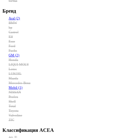
бочка
Бренд
Aral
(2)
BMW
bp
Castrol
Elf
Esso
Ford
Fuchs
GM
(2)
Honda
LIQUI MOLY
Lotos
LUKOIL
Mazda
Mercedes-Benz
Mobil
(1)
NISSAN
Profex
Shell
Total
Toyota
Valvoline
ZIC
Классификация ACEA
A1
?