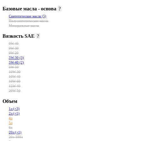
Базовые масла - основа
?
Синтетические масла
(5)
Полусинтетические масла
Минеральные масла
Вязкость SAE
?
0W-40
0W-30
0W-20
5W-30
(3)
5W-40
(2)
5W-50
10W-30
10W-40
10W-60
15W-40
20W-50
Объем
1л
(+3)
2л
(+1)
4л
5л
6л
20л
(+1)
20л-100л