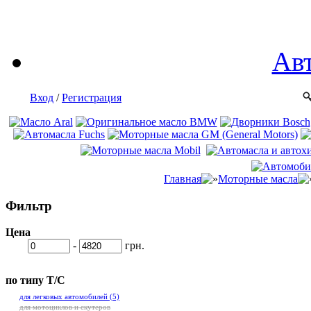
Ав
Вход
/
Регистрация
Главная
Моторные масла
Фильтр
Цена
-
грн.
по типу Т/С
для легковых автомобилей
(5)
для мотоциклов и скутеров