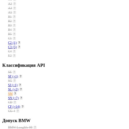
A2
?
A3
?
A5
?
B1
?
B2
?
B3
?
B4
?
B5
?
C1
?
C2
(1)
?
C3
(5)
?
C4
?
E2
?
Классификация API
SE
?
SF
(+1)
?
SG
?
SJ
(+1)
?
SL
(+2)
?
SM
?
SN
(+7)
?
CD
?
CF
(+14)
?
CG-4
?
Допуск BMW
BMW Longlife 98
?