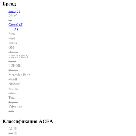
Бренд
Aral
(3)
BMW
bp
Castrol
(3)
Elf
(1)
Esso
Ford
Fuchs
GM
Honda
LIQUI MOLY
Lotos
LUKOIL
Mazda
Mercedes-Benz
Mobil
NISSAN
Profex
Shell
Total
Toyota
Valvoline
ZIC
Классификация ACEA
A1
?
A2
?