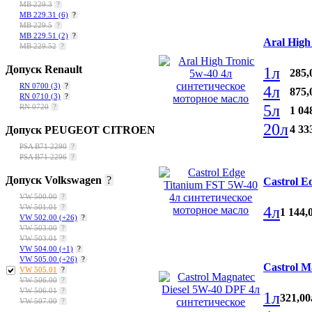
MB 229.3
?
MB 229.31
(6)
?
MB 229.5
?
MB 229.51
(2)
?
Aral High
MB 229.52
?
Допуск Renault
1л
285
,
RN 0700
(3)
?
4л
875
,
RN 0710
(3)
?
5л
RN 0720
?
1 04
20л
4 33
Допуск PEUGEOT CITROEN
PSA B71 2290
?
PSA B71 2296
?
Допуск Volkswagen
?
Castrol E
VW 500.00
?
4л
VW 501.01
?
1 144
,
VW 502.00
(+26)
?
VW 503.00
?
VW 503.01
?
VW 504.00
(+1)
?
VW 505.00
(+26)
?
Castrol M
VW 505.01
?
VW 506.00
?
VW 506.01
?
1л
321
,
00
VW 507.00
?