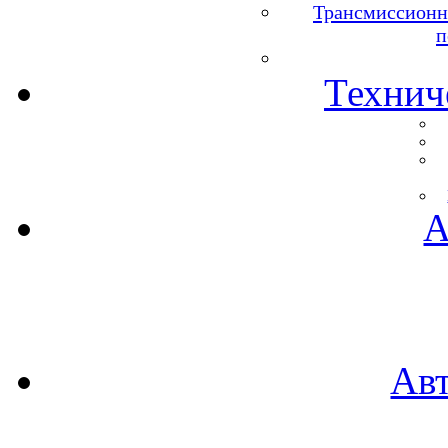
Трансмиссионн
п
Технич
А
Ав