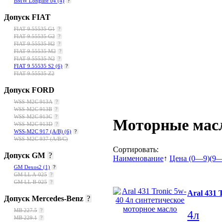
BMW Longlife 04
(4)
?
Допуск FIAT
FIAT 9.55535 G1
?
FIAT 9.55535 G2
?
FIAT 9.55535 H2
?
FIAT 9.55535 M2
?
FIAT 9.55535 N2
?
FIAT 9.55535 S2
(6)
?
FIAT 9.55535 Z2
Допуск FORD
WSS-M2C 913A
?
WSS-M2C 913B
?
WSS-M2C 913C
?
Моторные масл
WSS-M2C 913D
?
WSS-M2C 917 (A/B)
(6)
?
WSS-M2C 937 (A/B/C)
Сортировать:
Допуск GM
?
Наименование
↑
Цена (0—9)
(9
GM Dexos2
(1)
?
GM LL A-025
?
GM LL B-025
?
Aral 431 
Допуск Mercedes-Benz
?
МВ 227.5
?
4л
MB 229.1
?