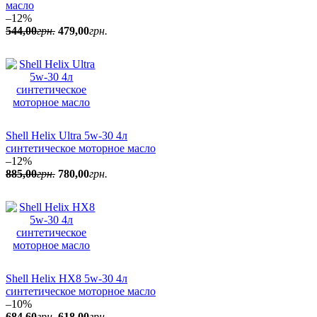
масло
–12%
544
,
00
грн.
479
,
00
грн.
Shell Helix Ultra 5w-30 4л
синтетическое моторное масло
–12%
885
,
00
грн.
780
,
00
грн.
Shell Helix HX8 5w-30 4л
синтетическое моторное масло
–10%
684
,
60
грн.
618
,
00
грн.