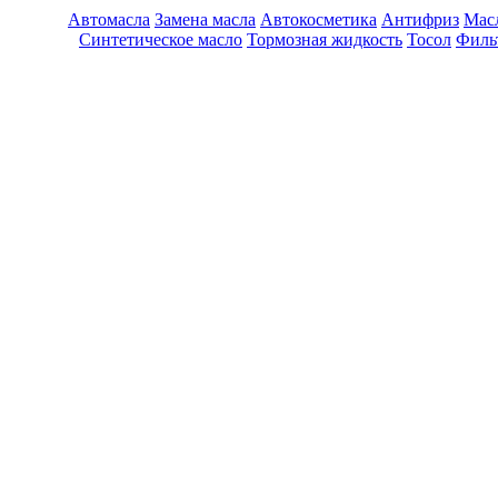
Автомасла
Замена масла
Автокосметика
Антифриз
Масл
Синтетическое масло
Тормозная жидкость
Тосол
Филь