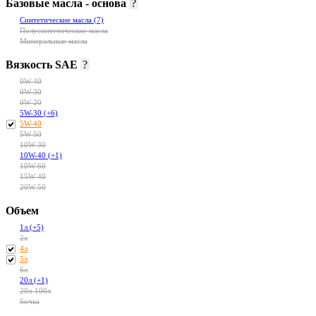
Базовые масла - основа
?
Синтетические масла
(7)
Полусинтетические масла
Минеральные масла
Вязкость SAE
?
0W-40
0W-30
0W-20
5W-30
(+6)
5W-40
5W-50
10W-30
10W-40
(+1)
10W-60
15W-40
20W-50
Объем
1л
(+5)
2л
4л
5л
6л
20л
(+1)
20л-100л
бочка