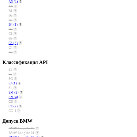
A3
(1)
?
A5
?
B1
?
B2
?
B3
?
B4
(1)
?
B5
?
C1
?
C2
?
C3
(6)
?
C4
?
E2
?
Классификация API
SE
?
SF
?
SG
?
SJ
(1)
?
SL
?
SM
(2)
?
SN
(4)
?
CD
?
CF
(7)
?
CG-4
?
Допуск BMW
BMW Longlife 98
?
BMW Longlife 01
?