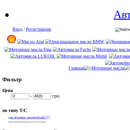
Ав
Вход
/
Регистрация
Главная
Моторные масла
Фильтр
Цена
-
грн.
по типу Т/С
для легковых автомобилей
(7)
для мотоциклов и скутеров