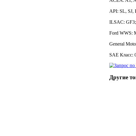
ACEA: A1, A
API: SL, SJ,
ILSAC: GF3;
Ford WWS: 
General Mot
SAE Класс: 
Другие то