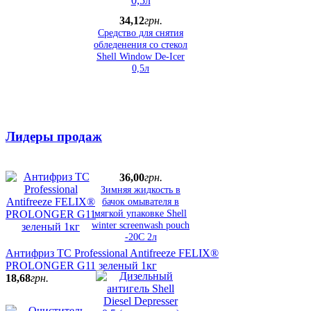
34
,
12
грн.
Средство для снятия
обледенения со стекол
Shell Window De-Icer
0,5л
Лидеры продаж
36
,
00
грн.
Зимняя жидкость в
бачок омывателя в
мягкой упаковке Shell
winter screenwash pouch
-20C 2л
Антифриз ТС Professional Antifreeze FELIX®
PROLONGER G11 зеленый 1кг
18
,
68
грн.