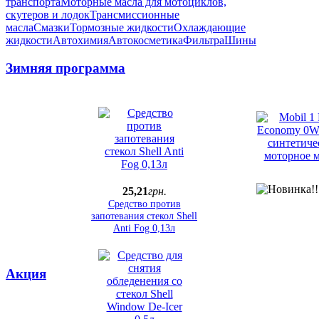
транспорта
Моторные масла для мотоциклов,
скутеров и лодок
Трансмиссионные
масла
Смазки
Тормозные жидкости
Охлаждающие
жидкости
Автохимия
Автокосметика
Фильтра
Шины
Зимняя программа
25
,
21
грн.
Средство против
запотевания стекол Shell
Anti Fog 0,13л
Акция