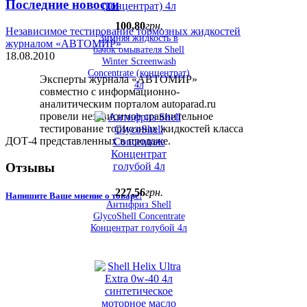
Последние новости
100
,
80
грн.
Независимое тестирование тормозных жидкостей
Зимняя жидкость в
журналом «АВТОМИР»
бачок омывателя Shell
18.08.2010
Winter Screenwash
Concentrate (концентрат)
Эксперты журнала «АВТОМИР»
4л
совместно с информационно-
аналитическим порталом autoparad.ru
провели независимое сравнительное
тестирование тормозных жидкостей класса
ДОТ-4 представленных в продаже.
Отзывы
227
,
56
грн.
Напишите Ваше мнение о товаре!
Антифриз Shell
GlycoShell Concentrate
Концентрат голубой 4л