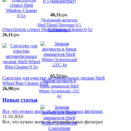
40
,
31
грн.
Дизельный антигель
Shell Diesel Depresser 0,5
Очиститель стекол Shell Window Cleaner 0,5л
(концентрат)
26
,
11
грн.
65
,
52
грн.
Средство для очистки автомобильных дисков Shell
Зимняя жидкость в
Wheel Rim Cleaner 0,5л
бачок омывателя Shell
26
,
98
грн.
Winter Screenwash -21С
4л
Новые статьи
Все, что нужно знать об автомобильных фильтрах
11.10.2010
Все, что нужно знать об автомобильных фильтрах