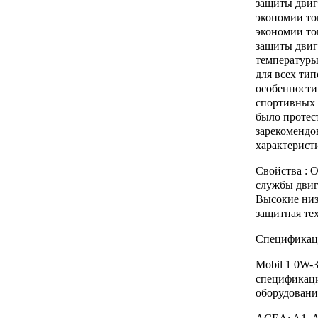
защиты двиг
экономии то
экономии то
защиты двиг
температуры
для всех ти
особенности
спортивных 
было протес
зарекомендо
характерист
Свойства : 
службы двиг
Высокие низ
защитная те
Спецификаци
Mobil 1 0W-
спецификац
оборудовани