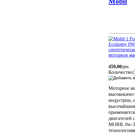
Mobil
459
,
00
грн.
Количество:
Моторное ма
высококачес
индустрии, и
высочайшими
применяется
двигателей 
MOBIL 0w-30
технологиям