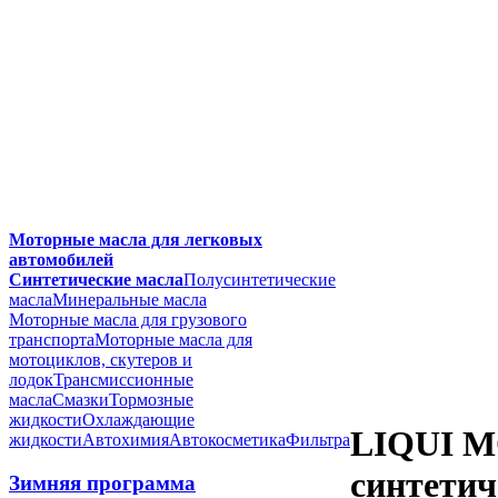
Моторные масла для легковых
автомобилей
Синтетические масла
Полусинтетические
масла
Минеральные масла
Моторные масла для грузового
транспорта
Моторные масла для
мотоциклов, скутеров и
лодок
Трансмиссионные
масла
Смазки
Тормозные
жидкости
Охлаждающие
LIQUI M
жидкости
Автохимия
Автокосметика
Фильтра
синтетич
Зимняя программа