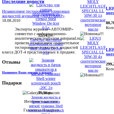
Последние новости
LIQ
Независимое тестирование тормозных
мот
жидкостей журналом «АВТОМИР»
18.08.2010
80
,
7
Коли
Эксперты журнала «АВТОМИР»
совместно с информационно-
32
,
14
грн.
аналитическим порталом autoparad.ru
Средство для снятия
провели независимое сравнительное
обледенения со стекол
тестирование тормозных жидкостей
Shell Window De-Icer
LIQ
класса ДОТ-4 представленных в продаже.
0,5л
мот
Отзывы
299
,
Коли
Напишите Ваше мнение о товаре!
Подарки
31
,
36
грн.
Зимняя жидкость в
Интеренет-магазин
бачок омывателя в
мягкой упаковке Shell
Галактика Подарков
winter screenwash pouch