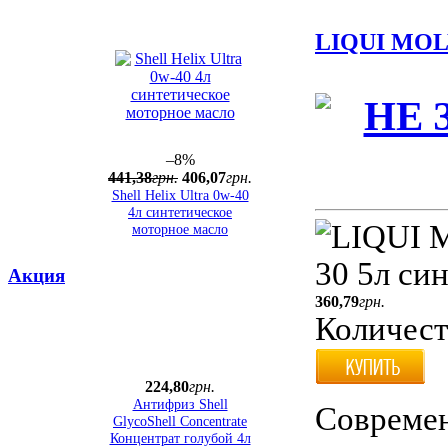
LIQUI MO
–8%
441
,
38
грн.
406
,
07
грн.
Shell Helix Ultra 0w-40
4л синтетическое
моторное масло
Акция
360
,
79
грн.
Количест
224
,
80
грн.
Антифриз Shell
Современ
GlycoShell Concentrate
Концентрат голубой 4л