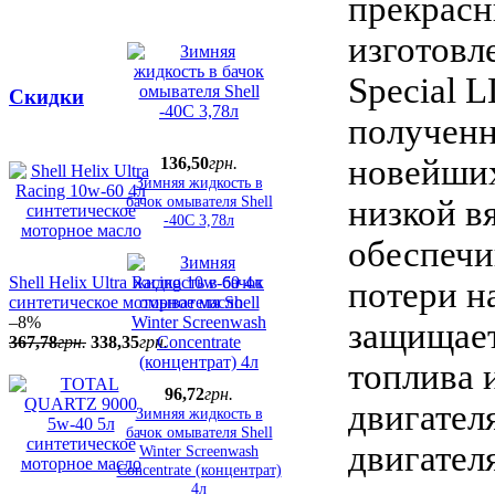
прекрас
изготовл
Special 
Скидки
полученн
новейших
136
,
50
грн.
Зимняя жидкость в
бачок омывателя Shell
низкой в
-40C 3,78л
обеспечи
Shell Helix Ultra Racing 10w-60 4л
потери н
синтетическое моторное масло
–8%
защищает
367
,
78
грн.
338
,
35
грн.
топлива 
96
,
72
грн.
двигател
Зимняя жидкость в
бачок омывателя Shell
двигател
Winter Screenwash
Concentrate (концентрат)
4л