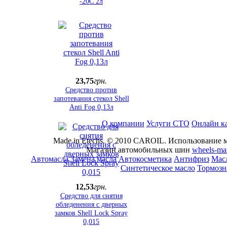
-20C 2л
23
,
75
грн.
Средство против
запотевания стекол Shell
Anti Fog 0,13л
О компании
Услуги СТО
Онлайн к
Made in Etechs. © 2010 CAROIL. Использование м
Магазин автомобильных шин
wheels-ma
Автомасла
Замена масла
Автокосметика
Антифриз
Масл
Синтетическое масло
Тормозн
12
,
53
грн.
Средство для снятия
обледенения с дверных
замков Shell Lock Spray
0,015