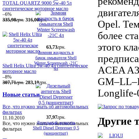
рекоменд
TOTAL QUARTZ 9000 5w-40 5л
синтетическое моторное масло
двигател
–6%
335
,
98
грн.
316
,
00
грн.
Opel. Те
более ст
этого кл
63
,
73
грн.
Зимняя жидкость в
предписа
бачок омывателя Shell
Winter Screenwash -21С
Shell Helix Ultra 5w-40 4л синтетическое
ACEA A3-
4л
моторное масло
–8%
GM–LL–B
307
,
71
грн.
283
,
10
грн.
Longlife-
Новые статьи
Все, что нужно знать об автомобильных
фильтрах
37
,
97
грн.
11.10.2010
Другие 
Дизельный антигель
Все, что нужно знать об автомобильных
Shell Diesel Depresser 0,5
фильтрах
(концентрат)