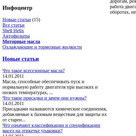
дорогам, ре
работа двиг
Инфоцентр
оборотах, н
Новые статьи
(15)
Все статьи
Shell Helix
Автофильтра
Моторные масла
–8%
Охлаждающие и тормозные жидкости
441
,
38
грн.
406
,
07
грн.
Shell Helix Ultra 0w-40
Новые статьи
4л синтетическое
моторное масло
Что такое всесезонные масла?
14.01.2011
Масла, способные обеспечивать пуск и
нормальную работу двигателя при высоких и
низких температурах, ...
Что такое присадки и зачем они нужны?
14.01.2011
Присадками называются химические соединения,
246
,
52
грн.
добавляемые к базовым веществам для защиты их
Антифриз Shell
от старен...
GlycoShell Concentrate
Что означают классификации и спецификации
Концентрат голубой 4л
масел на этикетке упаковки?