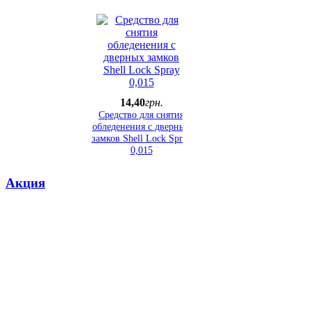
14
,
40
грн.
Средство для снятия
обледенения с дверных
замков Shell Lock Spray
0,015
Акция
43
,
68
грн.
Дизельный антигель
Shell Diesel Depresser 0,5
(концентрат)