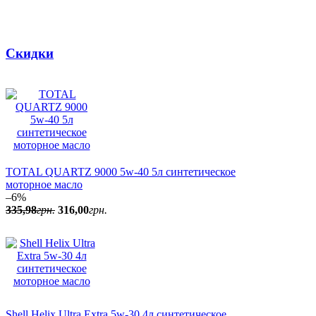
Скидки
136
,
50
грн.
Зимняя жидкость в
бачок омывателя Shell
-40C 3,78л
TOTAL QUARTZ 9000 5w-40 5л синтетическое
моторное масло
–6%
335
,
98
грн.
316
,
00
грн.
70
,
98
грн.
Зимняя жидкость в
бачок омывателя Shell
Winter Screenwash -21С
4л
Shell Helix Ultra Extra 5w-30 4л синтетическое