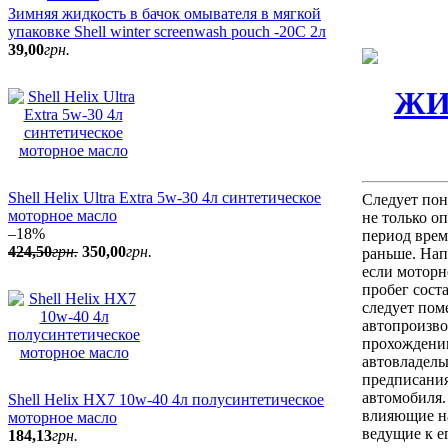
Зимняя жидкость в бачок омывателя в мягкой
упаковке Shell winter screenwash pouch -20C 2л
39
,
00
грн.
27
,
31
грн.
Средство против
запотевания стекол Shell
Anti Fog 0,13л
Shell Helix Ultra Extra 5w-30 4л синтетическое
Следует пон
моторное масло
не только о
–18%
период врем
424
,
50
грн.
350
,
00
грн.
раньше. Нап
если моторн
пробег сост
следует пом
автопроизво
прохождению
39
,
00
грн.
автовладель
Зимняя жидкость в
предписания
бачок омывателя в
автомобиля.
Shell Helix HX7 10w-40 4л полусинтетическое
мягкой упаковке Shell
влияющие на
моторное масло
winter screenwash pouch
ведущие к е
184
,
13
грн.
-20C 2л