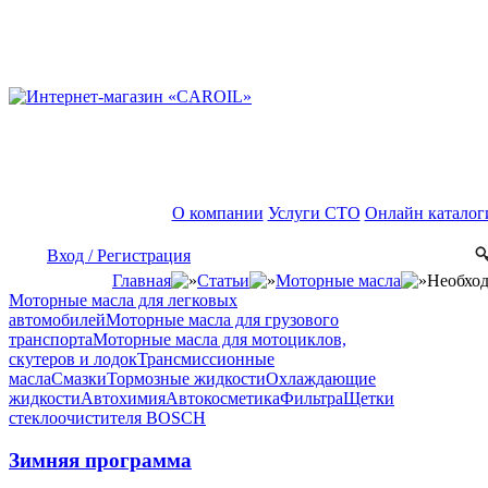
О компании
Услуги СТО
Онлайн каталог
Вход / Регистрация
Главная
Статьи
Моторные масла
Необход
Моторные масла для легковых
автомобилей
Моторные масла для грузового
транспорта
Моторные масла для мотоциклов,
скутеров и лодок
Трансмиссионные
масла
Смазки
Тормозные жидкости
Охлаждающие
жидкости
Автохимия
Автокосметика
Фильтра
Щетки
стеклоочистителя BOSCH
Зимняя программа