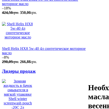
моторное масло
–18%
424
,
50
грн.
350
,
00
грн.
109
,
20
грн.
Зимняя жидкость в
бачок омывателя Shell
Winter Screenwash
Concentrate (концентрат)
Shell Helix HX8 5w-40 4л синтетическое моторное
4л
масло
–8%
290
,
09
грн.
266
,
88
грн.
Лидеры продаж
Необх
36
,
96
грн.
Средство для снятия
масла
обледенения со стекол
Shell Window De-Icer
весен
0,5л