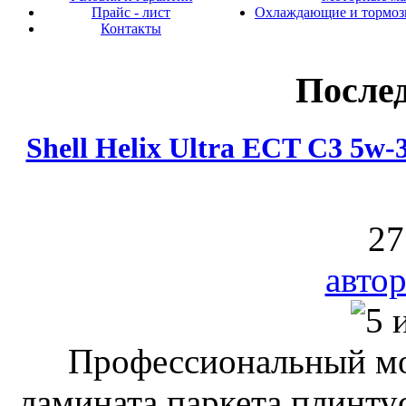
Прайс - лист
Охлаждающие и тормоз
Контакты
После
Shell Helix Ultra ECT C3 5w
27
автор
Профессиональный мо
ламината,паркета,плинту