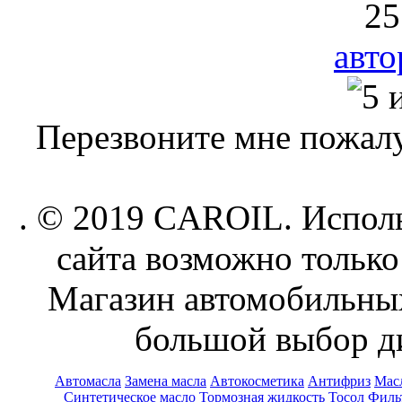
25
авто
Перезвоните мне пожалу
. © 2019 CAROIL. Исполь
сайта возможно только
Магазин автомобильн
большой выбор ди
Автомасла
Замена масла
Автокосметика
Антифриз
Масл
Синтетическое масло
Тормозная жидкость
Тосол
Филь