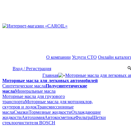
О компании
Услуги СТО
Онлайн каталог
Вход / Регистрация
Главная
Моторные масла для легковых а
Моторные масла для легковых автомобилей
Синтетические масла
Полусинтетические
масла
Минеральные масла
Моторные масла для грузового
транспорта
Моторные масла для мотоциклов,
скутеров и лодок
Трансмиссионные
масла
Смазки
Тормозные жидкости
Охлаждающие
жидкости
Автохимия
Автокосметика
Фильтра
Щетки
стеклоочистителя BOSCH