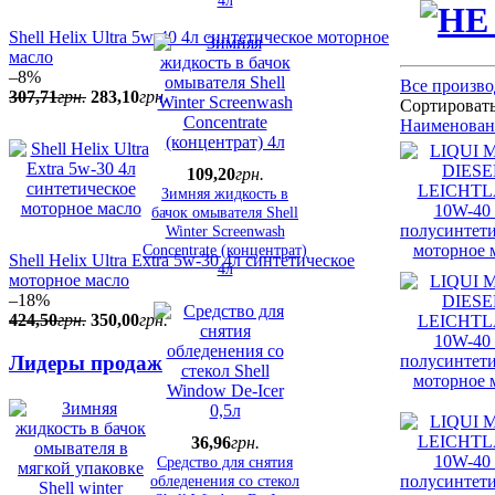
4л
Shell Helix Ultra 5w-40 4л синтетическое моторное
масло
–8%
Все произв
307
,
71
грн.
283
,
10
грн.
Сортировать
Наименован
109
,
20
грн.
Зимняя жидкость в
бачок омывателя Shell
Winter Screenwash
Concentrate (концентрат)
Shell Helix Ultra Extra 5w-30 4л синтетическое
4л
моторное масло
–18%
424
,
50
грн.
350
,
00
грн.
Лидеры продаж
36
,
96
грн.
Средство для снятия
обледенения со стекол