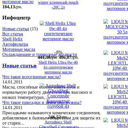
моторное масло
winter screenwash pouch
184
,
13
грн.
-20C 2л
Инфоцентр
Новые статьи
(15)
Все статьи
Shell Helix
Автофильтра
Моторные масла
–8%
Охлаждающие и тормозные жидкости
441
,
38
грн.
406
,
07
грн.
Shell Helix Ultra 0w-40
Новые статьи
4л синтетическое
моторное масло
Что такое всесезонные масла?
14.01.2011
Масла, способные обеспечивать пуск и
нормальную работу двигателя при высоких и
низких температурах, ...
Что такое присадки и зачем они нужны?
14.01.2011
Присадками называются химические соединения,
246
,
52
грн.
добавляемые к базовым веществам для защиты их
Антифриз Shell
от старен...
GlycoShell Concentrate