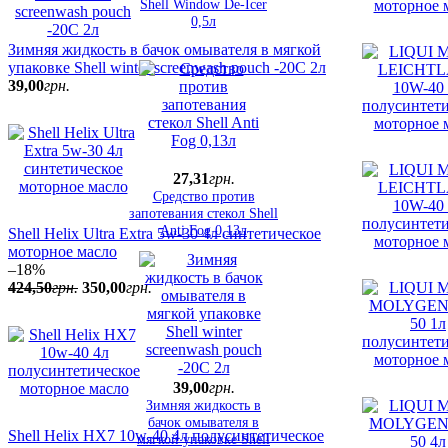
Shell Window De-Icer
0,5л
Зимняя жидкость в бачок омывателя в мягкой
упаковке Shell winter screenwash pouch -20C 2л
39
,
00
грн.
27
,
31
грн.
Средство против
запотевания стекол Shell
Anti Fog 0,13л
Shell Helix Ultra Extra 5w-30 4л синтетическое
моторное масло
–18%
424
,
50
грн.
350
,
00
грн.
39
,
00
грн.
Зимняя жидкость в
бачок омывателя в
Shell Helix HX7 10w-40 4л полусинтетическое
мягкой упаковке Shell