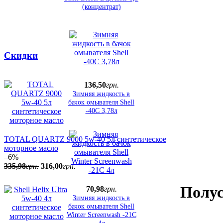
(концентрат)
Скидки
136
,
50
грн.
Зимняя жидкость в
бачок омывателя Shell
-40C 3,78л
TOTAL QUARTZ 9000 5w-40 5л синтетическое
моторное масло
–6%
335
,
98
грн.
316
,
00
грн.
Полус
70
,
98
грн.
Зимняя жидкость в
бачок омывателя Shell
Winter Screenwash -21С