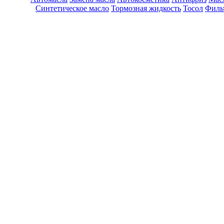
Синтетическое масло
Тормозная жидкость
Тосол
Филь