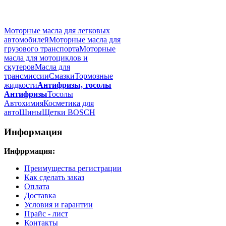
Моторные масла для легковых
автомобилей
Моторные масла для
грузового транспорта
Моторные
масла для мотоциклов и
скутеров
Масла для
трансмиссии
Смазки
Тормозные
жидкости
Антифризы, тосолы
Антифризы
Тосолы
Автохимия
Косметика для
авто
Шины
Щетки BOSCH
Информация
Инфррмация:
Преимущества регистрации
Как сделать заказ
Оплата
Доставка
Условия и гарантии
Прайс - лист
Контакты