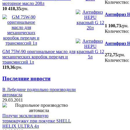
Количество
моторное масло 208л
10 418
,
35
грн.
Антифриз H
1 100
,
73
грн.
Количество
Антифриз H
GM 75W-90 оригинальное масло для
272
,
75
грн.
механических коробок передач и
Количество
трансмиссий 1л
119
,
36
грн.
Последние новости
В Лебедине подпольно производили
автомасла
29.03.2011
Получи эксклюзивную
термокружку при покупке SHELL
HELIX ULTRA 4л