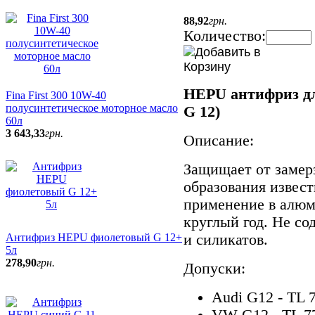
88
,
92
грн.
Количество:
HEPU антифриз дл
Fina First 300 10W-40
полусинтетическое моторное масло
G 12)
60л
3 643
,
33
грн.
Описание:
Защищает от замерз
образования извест
применение в алюм
круглый год. Не со
Антифриз HEPU фиолетовый G 12+
и силикатов.
5л
278
,
90
грн.
Допуски:
Audi G12 - TL 