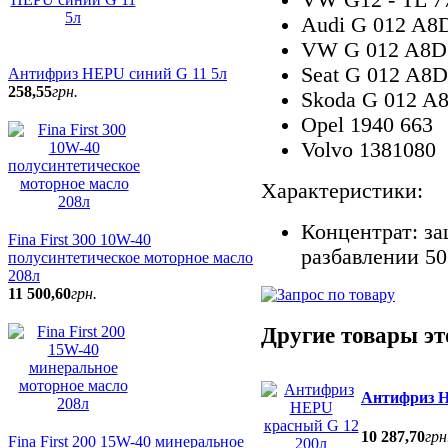
VW G12 - TL 7
Audi G 012 A8
VW G 012 A8D
Seat G 012 A8
Антифриз HEPU синий G 11 5л
258
,
55
грн.
Skoda G 012 A
Opel 1940 663
Volvo 1381080
Характеристики:
Концентрат: за
Fina First 300 10W-40
разбавлении 50
полусинтетическое моторное масло
208л
11 500
,
60
грн.
Другие товары эт
Антифриз H
10 287
,
70
грн
Fina First 200 15W-40 минеральное