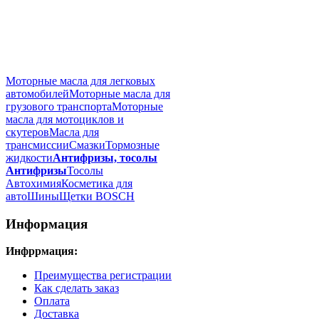
Моторные масла для легковых
автомобилей
Моторные масла для
грузового транспорта
Моторные
масла для мотоциклов и
скутеров
Масла для
трансмиссии
Смазки
Тормозные
жидкости
Антифризы, тосолы
Антифризы
Тосолы
Автохимия
Косметика для
авто
Шины
Щетки BOSCH
Информация
Инфррмация:
Преимущества регистрации
Как сделать заказ
Оплата
Доставка