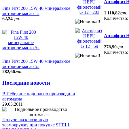
Антифриз H
Fina First 200 15W-40 минеральное
1 110
,
82
грн.
моторное масло 1л
Количество
62
,
24
грн.
Антифриз H
278
,
90
грн.
Количество
Fina First 200 15W-40 минеральное
моторное масло 5л
282
,
66
грн.
Последние новости
В Лебедине подпольно производили
автомасла
29.03.2011
Получи эксклюзивную
термокружку при покупке SHELL