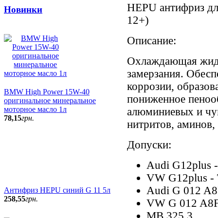
HEPU антифриз дл
Новинки
12+)
Описание:
Охлаждающая жидк
замерзания. Обесп
коррозии, образов
BMW High Power 15W-40
пониженное пенооб
оригинальное минеральное
моторное масло 1л
алюминиевых и чу
78
,
15
грн.
нитритов, аминов,
Допуски:
Audi G12plus 
VW G12plus -
Audi G 012 A
Антифриз HEPU синий G 11 5л
258
,
55
грн.
VW G 012 A8
MB 325.3