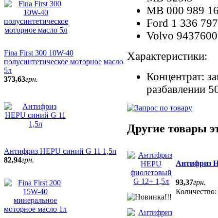
MB 000 989 16
Ford 1 336 797
Volvo 9437600
Fina First 300 10W-40
Характеристики:
полусинтетическое моторное масло
5л
Концентрат: за
373
,
63
грн.
разбавлении 50
Другие товары э
Антифриз HEPU синий G 11 1,5л
82
,
94
грн.
Антифриз H
93
,
37
грн.
Количество