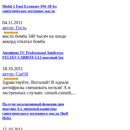
Mobil 1 Fuel Economy 0W-30 4л
синтетическое моторное масло
04.11.2011
автор: Гость
масло бомба 340 тысяч на хонде
аккорд откатал бомба
Антифриз ТС Professional Antifreeze
FELIX® CARBOX G12 красный 5кг
18.10.2011
автор: CarOil
Здравствуйте, Виталий! В идеале
антифризы смешивать нельзя! А в
экстренных случаях: синий-синий,...
Получи эксклюзивный фонарик при
покупке 4-х литровой канистры
синтетического моторного масла Shell
Helix
15.10.2011