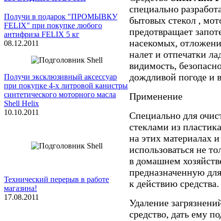
специально разработ
Получи в подарок "ПРОМЫВКУ
бытовых стекол , мо
FELIX" при покупке любого
предотвращает запоте
антифриза FELIX 5 кг
насекомых, отложени
08.12.2011
налет и отпечатки л
видимость, безопасн
дождливой погоде и 
Получи эксклюзивный аксессуар
при покупке 4-х литровой канистры
синтетического моторного масла
Применение
Shell Helix
10.10.2011
Специально для очис
стеклами из пластика
на этих материалах и
использоваться не то
в домашнем хозяйств
предназначенную для
Технический перерыв в работе
к действию средства.
магазина!
17.08.2011
Удаление загрязнени
средство, дать ему п