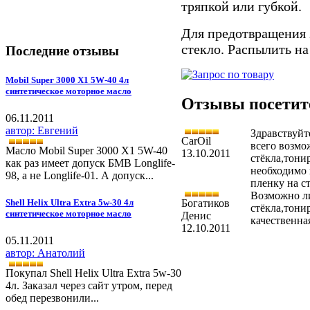
тряпкой или губкой.
Для предотвращения 
стекло. Распылить на
Последние отзывы
Mobil Super 3000 X1 5W-40 4л
синтетическое моторное масло
Отзывы посетите
06.11.2011
автор: Евгений
Здравствуйт
CarOil
всего возмо
Масло Mobil Super 3000 X1 5W-40
13.10.2011
стёкла,тони
как раз имеет допуск БМВ Longlife-
необходимо 
98, а не Longlife-01. А допуск...
пленку на с
Возможно ли
Богатиков
Shell Helix Ultra Extra 5w-30 4л
стёкла,тони
синтетическое моторное масло
Денис
качественна
12.10.2011
05.11.2011
автор: Анатолий
Покупал Shell Helix Ultra Extra 5w-30
4л. Заказал через сайт утром, перед
обед перезвонили...