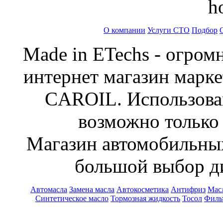
О компании
Услуги СТО
Подбор
Made in ETechs - огром
интернет магазин марк
CAROIL. Использован
возможно только 
Магазин автомобильн
большой выбор ди
Автомасла
Замена масла
Автокосметика
Антифриз
Масл
Синтетическое масло
Тормозная жидкость
Тосол
Филь