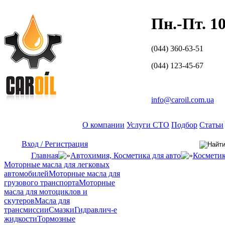
Пн.-Пт. 10
(044) 360-63-51
(044) 123-45-67
Обратный звонок
info@caroil.com.ua
О компании
Услуги СТО
Подбор
Статьи
Вход / Регистрация
Главная
Автохимия, Косметика для авто
Косметик
Моторные масла для легковых
автомобилей
Моторные масла для
грузового транспорта
Моторные
масла для мотоциклов и
скутеров
Масла для
трансмиссии
Смазки
Гидравлич-е
жидкости
Тормозные