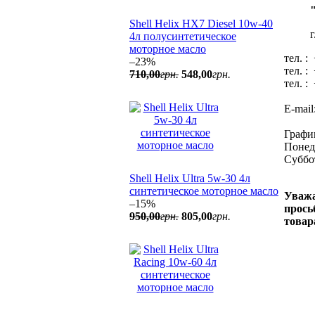
Shell Helix HX7 Diesel 10w-40
4л полусинтетическое
моторное масло
тел. :
–23%
тел. :
710
,
00
грн.
548
,
00
грн.
тел. :
Е-mail
Графи
Понед
Суббот
Shell Helix Ultra 5w-30 4л
синтетическое моторное масло
Уважа
–15%
прось
950
,
00
грн.
805
,
00
грн.
товар