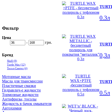
TURTL
0.3л
Фильтр
Цена
-
грн.
TURTL
0,3л
Бренд
Shell
(8)
Turtle Wax
(12)
Тосол-Синтез
(4)
Моторные масла
Масла для трансмиссии
TURTL
Пластичные смазки
Гидравлич-е жидкости
0.5л
Тормозные жидкости
Антифризы, тосолы
Жидкость в бачок омывателя
Автохимия