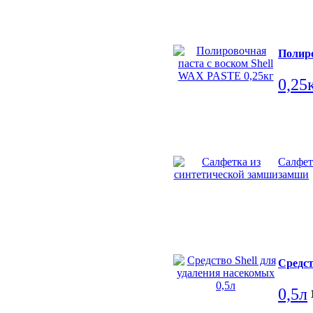
Полиро
0,25
Салфет
замши
Средст
0,5л