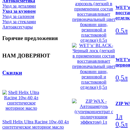
Автокосметика
Уход за деталями
WET’n’
Уход за кузовом
восста
Уход за салоном
отделк
Уход за стеклами
Автоаксесуары
0.5л
Горячие предложения
НАМ ДОВЕРЯЮТ
WET’n’
первон
Скидки
0,5л
ZIP W
1л
Shell Helix Ultra Racing 10w-60 4л
0,5л
синтетическое моторное масло