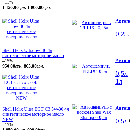
–11%
1 120
,
00
грн.
1 000
,
00
грн.
Автоп
0,25
Shell Helix Ultra 5w-30 4л
синтетическое моторное масло
Автош
–15%
950
,
00
грн.
805
,
00
грн.
0,5л
1л
Автоша
Shell Helix Ultra ECT C3 5w-30 4л
синтетическое моторное масло
NEW
0,5л
–15%
1 059
,
00
грн.
900
,
00
грн.