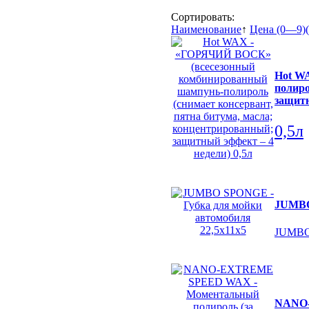
Сортировать:
Наименование
↑
Цена (0—9)
Hot W
полиро
защитн
0,5л
JUMBO 
JUMBO 
NANO-