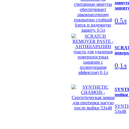
минуты
защит
0.5л
SCRAT
повер
0,1л
SYNTH
мойки 
SYNTHE
53х48