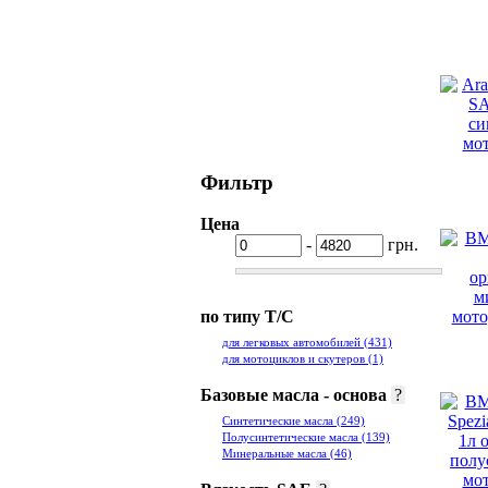
Фильтр
Цена
-
грн.
по типу Т/С
для легковых автомобилей
(431)
для мотоциклов и скутеров
(1)
Базовые масла - основа
?
Синтетические масла
(249)
Полусинтетические масла
(139)
Минеральные масла
(46)