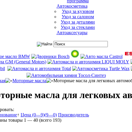
программа
Автокосметика
Уход за кузовом
Уход за салоном
Уход за деталями
Уход за стеклами
Автоаксесуары
ная
Моторные масла
Моторные масла для легковых автомо
торные масла для легковых а
ровать:
нование
↑
Цена (0—9)
(9—0)
Производитель
аны товары
1 — 40
(всего
193
)