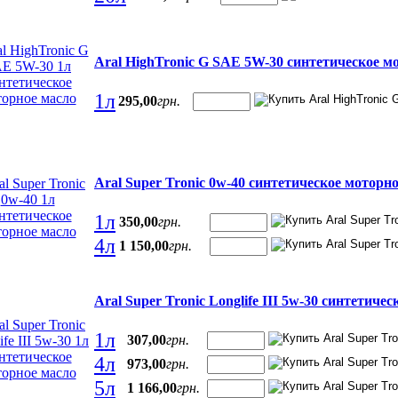
Aral HighTronic G SAE 5W-30 синтетическое м
1л
295
,
00
грн.
Aral Super Tronic 0w-40 синтетическое моторн
1л
350
,
00
грн.
4л
1 150
,
00
грн.
Aral Super Tronic Longlife III 5w-30 синтетиче
1л
307
,
00
грн.
4л
973
,
00
грн.
5л
1 166
,
00
грн.