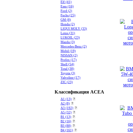
Elf
(41)
Esso
(16)
Ford
(2)
Fuchs
(25)
GM
(8)
Honda
(2)
LIQUI MOLY
(33)
Lotos
(31)
LUKOIL
(23)
Mazda
(3)
Mercedes-Benz
(2)
Mobil
(19)
NISSAN
(2)
Profex
(17)
Shell
(54)
Total
(38)
Toyota
(3)
Valvoline
(17)
ZIC
(23)
Классификация ACEA
A1
(13)
?
A2
(8)
?
A3
(192)
?
A5
(32)
?
B1
(13)
?
B2
(16)
?
B3
(88)
?
B4
(161)
?