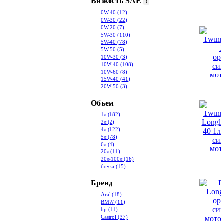
Вязкость SAE
?
0W-40
(12)
0W-30
(22)
0W-20
(7)
5W-30
(110)
5W-40
(78)
5W-50
(5)
10W-30
(3)
10W-40
(108)
10W-60
(8)
15W-40
(41)
20W-50
(3)
Объем
1л
(182)
2л
(2)
4л
(122)
5л
(78)
6л
(4)
20л
(11)
20л-100л
(16)
бочка
(15)
Бренд
Aral
(18)
BMW
(11)
bp
(11)
Castrol
(37)