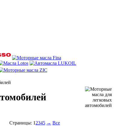
билей
втомобилей
Страницы:
1
2
3
4
5
→
Все