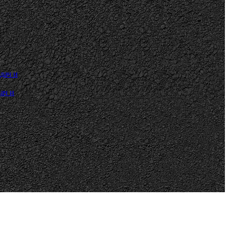
дач и
ач и