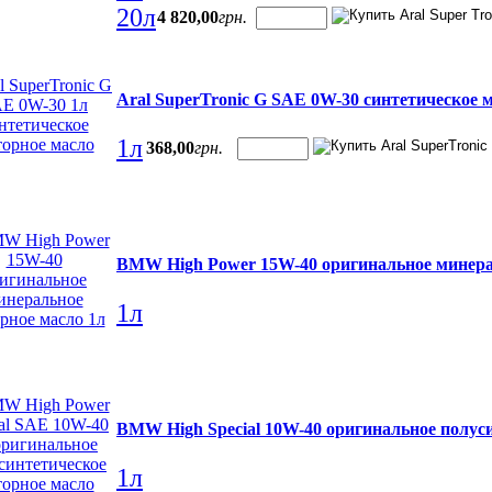
20л
4 820
,
00
грн.
Aral SuperTronic G SAE 0W-30 синтетическое 
1л
368
,
00
грн.
BMW High Power 15W-40 оригинальное минера
1л
BMW High Special 10W-40 оригинальное полус
1л