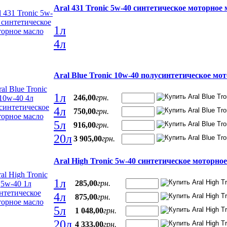
Aral 431 Tronic 5w-40 синтетическое моторное 
1л
4л
Aral Blue Tronic 10w-40 полусинтетическое мо
1л
246
,
00
грн.
4л
750
,
00
грн.
5л
916
,
00
грн.
20л
3 905
,
00
грн.
Aral High Tronic 5w-40 синтетическое моторно
1л
285
,
00
грн.
4л
875
,
00
грн.
5л
1 048
,
00
грн.
20л
4 333
,
00
грн.