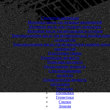
Смазочные материалы
Моторные масла для легковых автомобилей
Моторные масла для грузового транспорта
Моторные масла для мотоциклов и скутеров
Трансмиссионное масло для автоматических коробок пере
гидросистем
Трансмиссионное масло для механических коробок перед
трансмиссий
Пластичные смазки
Технические жидкости
Тормозные жидкости
Охлаждающие жидкости
Стеклоомывающие
жидкости
Гидравлическая жидкость
Автохимия
Присадки
Промывки
Герметики
Смазки
Зимняя