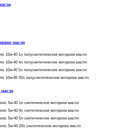
масло
торное масло
е масло