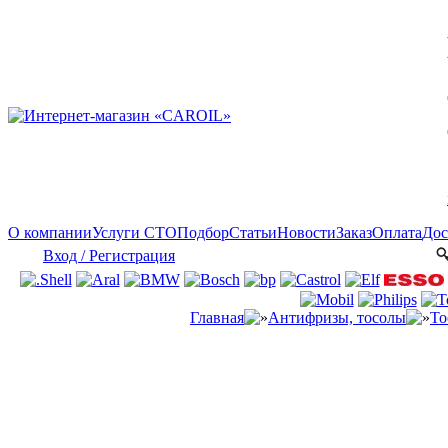
О компании
Услуги СТО
Подбор
Статьи
Новости
Заказ
Оплата
Дос
Вход / Регистрация
Главная
Антифризы, тосолы
То