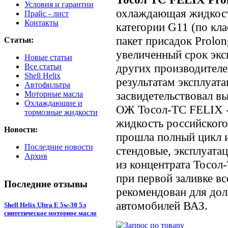
Условия и гарантии
охлаждающая жидкост
Прайс - лист
Контакты
категории G11 (по к
пакет присадок Prolon
Статьи:
увеличенный срок экс
Новые статьи
других производителе
Все статьи
Shell Helix
результатам эксплуа
Автофильтра
засвидетельствовал в
Моторные масла
Охлаждающие и
ОЖ Тосол-ТС FELIX -
тормозные жидкости
жидкость российского
Новости:
прошла полный цикл 
Последние новости
стендовые, эксплуат
Архив
из концентрата Тосол
при первой заливке в
Последние отзывы
рекомендован для до
автомобилей ВАЗ.
Shell Helix Ultra E 5w-30 5л
синтетическое моторное масло