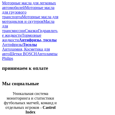
Моторные масла для легковых
автомобилей
Моторные масла
для грузового
транспорта
Моторные масла для
мотоциклов и скутеров
Масла
для
трансмиссии
Смазки
Гидравлич-
е жидкости
Тормозные
жидкости
Антифризы, тосолы
Антифризы
Тосолы
Автохимия, Косметика для
авто
Щетки BOSCH
Автолампы
Philips
принимаем к оплате
Мы социальные
Уникальная система
мониторинга и статистики
футбольных матчей, команд и
отдельных игроков -
Castrol
Index