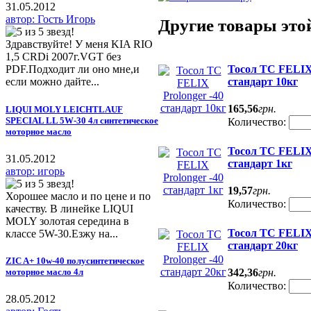
31.05.2012
автор: Гость Игорь
Другие товары это
Здравствуйте! У меня KIA RIO
1,5 CRDi 2007г.VGT без
Тосол ТС FELIX 
PDF.Подходит ли оно мне,и
стандарт 10кг
если можно дайте...
165
,
56
грн.
LIQUI MOLY LEICHTLAUF
SPECIAL LL 5W-30 4л синтетическое
Количество:
моторное масло
Тосол ТС FELIX 
31.05.2012
стандарт 1кг
автор: игорь
19
,
57
грн.
Хорошее масло и по цене и по
Количество:
качеству. В линейке LIQUI
MOLY золотая середина в
Тосол ТС FELIX 
классе 5W-30.Езжу на...
стандарт 20кг
ZIC A+ 10w-40 полусинтетическое
моторное масло 4л
342
,
36
грн.
Количество:
28.05.2012