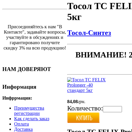
Тосол ТС FELIX
5кг
Присоединяйтесь к нам "В
Тосол-Синтез
Контакте", задавайте вопросы,
участвуйте в обсуждениях и
гарантировано получите
скидку 3% на всю продукцию!
ВНИМАНИЕ! 2
НАМ ДОВЕРЯЮТ
Информация
Инфррмация:
84
,
08
грн.
Количество:
Преимущества
регистрации
Как сделать заказ
Оплата
Доставка
Тосол ТС FELIX Prol