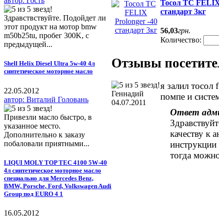
автор: Гость
Тосол ТС FELIX 
стандарт 3кг
Здравствствуйте. Подойдет ли
этот продукт на мотор bmw
56
,
03
грн.
m50b25tu, пробег 300K, с
Количество:
предыдущей...
Отзывы посетител
Shell Helix Diesel Ultra 5w-40 4л
синтетическое моторное масло
я залил тосол 
22.05.2012
Геннадий
помпе и систе
автор: Виталий Головань
04.07.2011
Ответ адм
Привезли масло быстро, в
Здравствуйт
указанное место.
качеству к а
Дополнительно к заказу
побаловали приятными...
инструкции 
тогда можно
LIQUI MOLY TOP TEC 4100 5W-40
4л синтетическое моторное масло
специально для Mercedes Benz,
BMW, Porsche, Ford, Volkswagen Audi
Group под EURO 4 1
16.05.2012