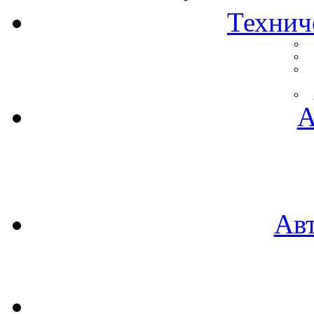
Технич
А
Ав