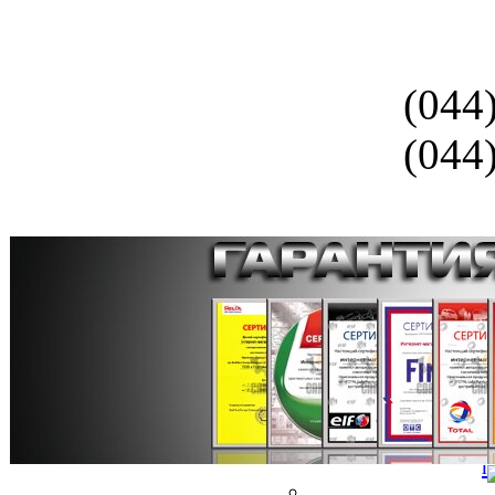
(044
(044
Смазоч
Моторные м
Моторные м
Моторные м
Трансмиссионно
п
Трансмиссионн
п