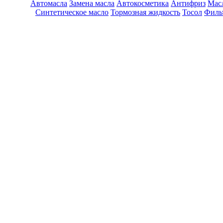
Автомасла
Замена масла
Автокосметика
Антифриз
Масл
Синтетическое масло
Тормозная жидкость
Тосол
Филь