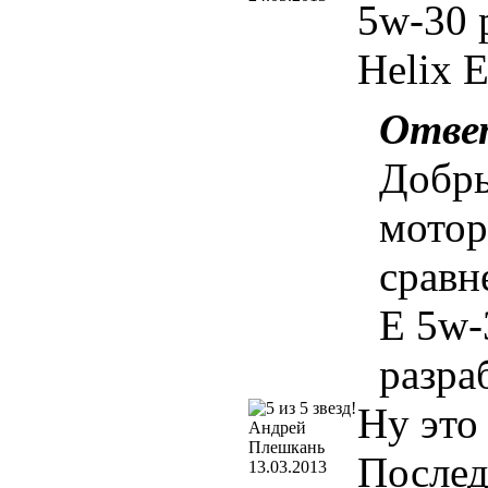
5w-30 
Helix 
Отве
Добрый
мотор
сравн
E 5w-
разра
Ну это
Андрей
Плешкань
Послед
13.03.2013