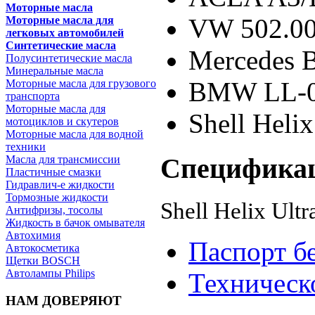
Моторные масла
VW 502.00
Моторные масла для
легковых автомобилей
Синтетические масла
Mercedes B
Полусинтетические масла
Минеральные масла
BMW LL-
Моторные масла для грузового
транспорта
Моторные масла для
Shell Heli
мотоциклов и скутеров
Моторные масла для водной
техники
Специфика
Масла для трансмиссии
Пластичные смазки
Гидравлич-е жидкости
Тормозные жидкости
Shell Helix Ul
Антифризы, тосолы
Жидкость в бачок омывателя
Автохимия
Паспорт б
Автокосметика
Щетки BOSCH
Автолампы Philips
Техническ
НАМ ДОВЕРЯЮТ