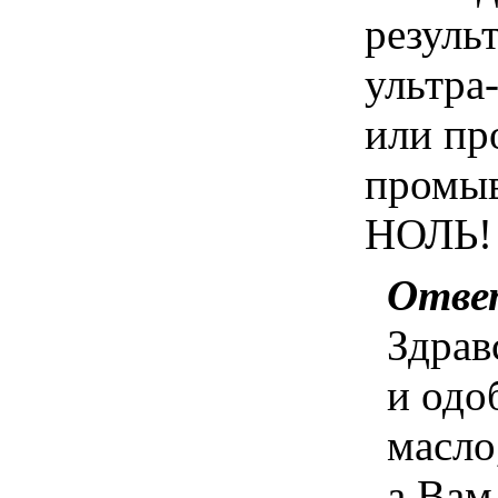
резуль
ультра
или пр
промыв
НОЛЬ! 
Отве
Здрав
и одо
масло
а Вам