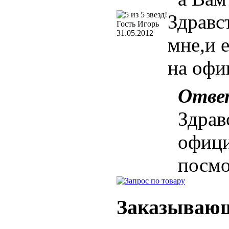
Здравс
Гость Игорь
31.05.2012
мне,и 
на офи
Отве
Здрав
офици
посмо
Заказывающ