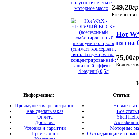
249
,
28
гр
Количество:
Hot WA
пятна 
75
,
00
гр
Количеств
Информация:
Статьи:
Преимущества регистрации
Новые стат
Как сделать заказ
Все стать
Оплата
Shell Helix
Доставка
Автофильт
Условия и гарантии
Моторные ма
Прайс - лист
Охлаждающие и тормоз