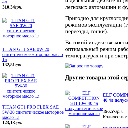
и дизельные двигатели (
4л
легковых автомашин и фу
310
,
34
грн.
Пригодно для круглогоди
режимов эксплуатации (
переезды, гонки).
Высокий индекс вязкости
оптимальный режим рабо
TITAN GT1 SAE 0W-20
синтетическое моторное масло
температурах и при экст
1л
132
,
81
грн.
Другие товары этой се
ELF COMPE
40 4л полус
TITAN GT1 PRO FLEX SAE
196
,
57
грн.
5W-30 синтетическое моторное
Количество:
масло 1л
123
,
13
грн.