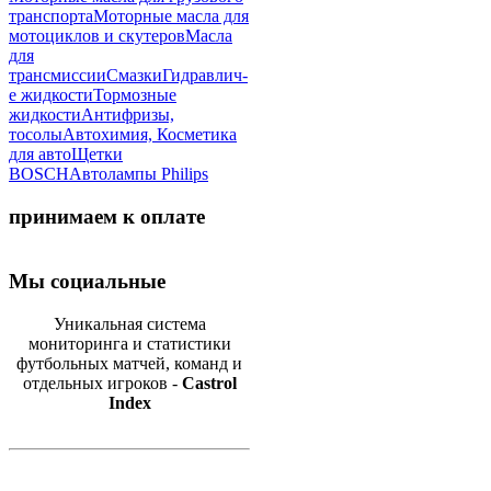
транспорта
Моторные масла для
мотоциклов и скутеров
Масла
для
трансмиссии
Смазки
Гидравлич-
е жидкости
Тормозные
жидкости
Антифризы,
тосолы
Автохимия, Косметика
для авто
Щетки
BOSCH
Автолампы Philips
принимаем к оплате
Мы социальные
Уникальная система
мониторинга и статистики
футбольных матчей, команд и
отдельных игроков -
Castrol
Index