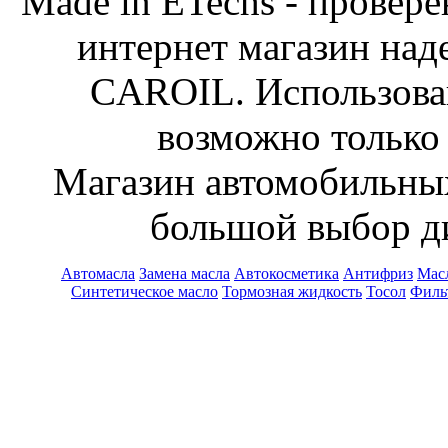
Made in ETechs - провер
интернет магазин над
CAROIL. Использован
возможно только 
Магазин автомобильн
большой выбор ди
Автомасла
Замена масла
Автокосметика
Антифриз
Масл
Синтетическое масло
Тормозная жидкость
Тосол
Филь