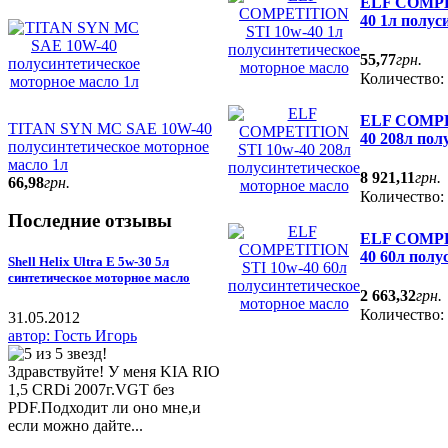
ELF COMPE
40 1л полус
55
,
77
грн.
Количество:
ELF COMPE
TITAN SYN MC SAE 10W-40
40 208л пол
полусинтетическое моторное
масло 1л
8 921
,
11
грн.
66
,
98
грн.
Количество:
Последние отзывы
ELF COMPE
40 60л полу
Shell Helix Ultra E 5w-30 5л
синтетическое моторное масло
2 663
,
32
грн.
Количество:
31.05.2012
автор: Гость Игорь
Здравствуйте! У меня KIA RIO
1,5 CRDi 2007г.VGT без
PDF.Подходит ли оно мне,и
если можно дайте...