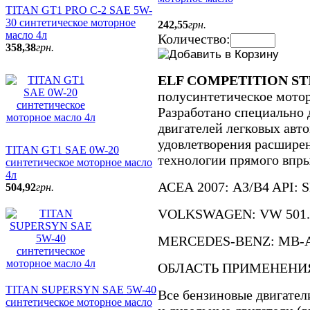
TITAN GT1 PRO C-2 SAE 5W-
30 синтетическое моторное
242
,
55
грн.
масло 4л
Количество:
358
,
38
грн.
ELF COMPETITION STI
полусинтетическое мотор
Разработано специально 
двигателей легковых авт
удовлетворения расшире
TITAN GT1 SAE 0W-20
технологии прямого впры
синтетическое моторное масло
4л
АСЕА 2007: A3/B4 API: 
504
,
92
грн.
VOLKSWAGEN: VW 501.01
MERCEDES-BENZ: MB-Ap
ОБЛАСТЬ ПРИМЕНЕНИ
TITAN SUPERSYN SAE 5W-40
Все бензиновые двигатели
синтетическое моторное масло