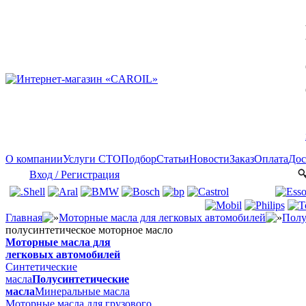
О компании
Услуги СТО
Подбор
Статьи
Новости
Заказ
Оплата
Дос
Вход / Регистрация
Главная
Моторные масла для легковых автомобилей
Полу
полусинтетическое моторное масло
Моторные масла для
легковых автомобилей
Синтетические
масла
Полусинтетические
масла
Минеральные масла
Моторные масла для грузового