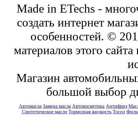
Made in ETechs - мног
создать интернет мага
особенностей. © 20
материалов этого сайта
и
Магазин автомобильн
большой выбор ди
Автомасла
Замена масла
Автокосметика
Антифриз
Масл
Синтетическое масло
Тормозная жидкость
Тосол
Филь