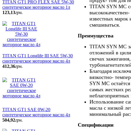
продук- том для 
TITAN GT1 PRO FLEX SAE 5W-30
TITAN SYN MC со
синтетическое моторное масло 1л
высококачествен
123
,
13
грн.
известных марок 
смешиваться.
Преимущества
TITAN SYN MC за
отложений в цили
TITAN GT1 Longlife III SAE 5W-30
свечах зажигания,
синтетическое моторное масло 4л
турбонагнетателе
412
,
36
грн.
Благодаря исключ
вязкостно- темпе
SYN MC остаётся 
самых жестких ре
неблагоприятных 
Использование са
масла с низкой л
TITAN GT1 SAE 0W-20
минимальный расх
синтетическое моторное масло 4л
504
,
92
грн.
Спецификации