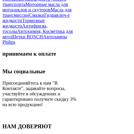
транспорта
Моторные масла для
мотоциклов и скутеров
Масла для
трансмиссии
Смазки
Гидравлич-е
жидкости
Тормозные
жидкости
Антифризы,
тосолы
Автохимия, Косметика для
авто
Щетки BOSCH
Автолампы
Philips
принимаем к оплате
Мы социальные
Присоединяйтесь к нам "В
Контакте", задавайте вопросы,
участвуйте в обсуждениях и
гарантировано получите скидку 3%
на всю продукцию!
НАМ ДОВЕРЯЮТ