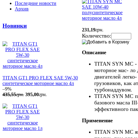
Последние новости
Архив
Новинки
231
,
19
грн.
Количество:
Описание
TITAN SYN MC - 
моторное мас- ло
двигателей легко-
TITAN GT1 PRO FLEX SAE 5W-30
грузовиков, как 
синтетическое моторное масло 4л
–9%
турбонаддувом.
435
,
55
грн.
395
,
00
грн.
TITAN SYN MC пр
базового масла II
эффективного пак
Применение
TITAN SYN MC яв