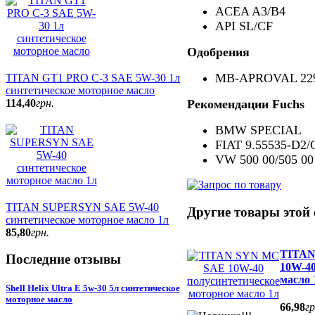
ACEA A3/B4
API SL/CF
Одобрения
MB-APROVAL 229
TITAN GT1 PRO C-3 SAE 5W-30 1л
синтетическое моторное масло
114
,
40
грн.
Рекомендации Fuchs
BMW SPECIAL
FIAT 9.55535-D2/
VW 500 00/505 00
TITAN SUPERSYN SAE 5W-40
Другие товары этой 
синтетическое моторное масло 1л
85
,
80
грн.
TITAN
Последние отзывы
10W-40
масло 
Shell Helix Ultra E 5w-30 5л синтетическое
моторное масло
66
,
98
гр