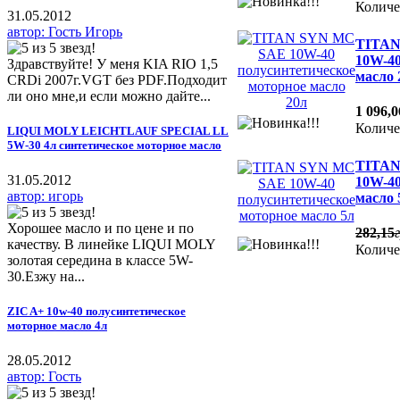
Количе
31.05.2012
автор: Гость Игорь
TITAN
10W-40
Здравствуйте! У меня KIA RIO 1,5
масло 
CRDi 2007г.VGT без PDF.Подходит
ли оно мне,и если можно дайте...
1 096
,
0
Количе
LIQUI MOLY LEICHTLAUF SPECIAL LL
5W-30 4л синтетическое моторное масло
TITAN
31.05.2012
10W-40
автор: игорь
масло 
Хорошее масло и по цене и по
282
,
15
качеству. В линейке LIQUI MOLY
Количе
золотая середина в классе 5W-
30.Езжу на...
ZIC A+ 10w-40 полусинтетическое
моторное масло 4л
28.05.2012
автор: Гость