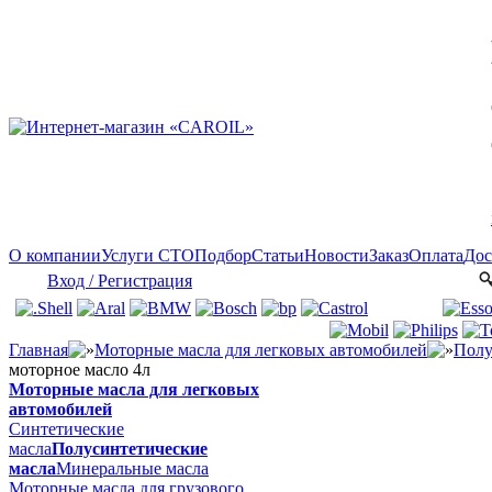
О компании
Услуги СТО
Подбор
Статьи
Новости
Заказ
Оплата
Дос
Вход / Регистрация
Главная
Моторные масла для легковых автомобилей
Полу
моторное масло 4л
Моторные масла для легковых
автомобилей
Синтетические
масла
Полусинтетические
масла
Минеральные масла
Моторные масла для грузового