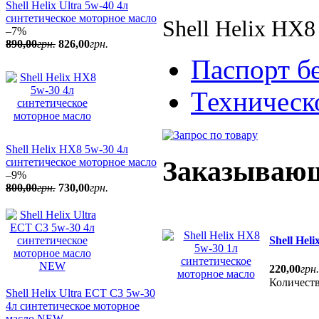
Shell Helix Ultra 5w-40 4л
синтетическое моторное масло
Shell Helix HX8
–7%
890
,
00
грн.
826
,
00
грн.
Паспорт б
Техническ
Shell Helix HX8 5w-30 4л
Заказывающ
синтетическое моторное масло
–9%
800
,
00
грн.
730
,
00
грн.
Shell Hel
220
,
00
грн.
Количест
Shell Helix Ultra ECT C3 5w-30
4л синтетическое моторное
масло NEW