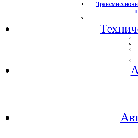
Трансмиссионн
п
Технич
А
Ав