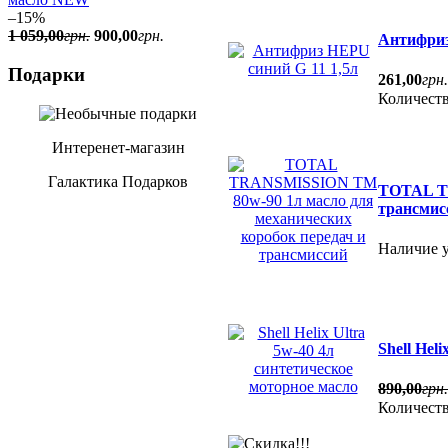
–15%
1 059
,
00
грн.
900
,
00
грн.
Антифриз
Подарки
261
,
00
грн.
Количест
Интеренет-магазин
Галактика Подарков
TOTAL TR
трансмис
Наличие у
Shell Hel
890
,
00
грн.
Количест