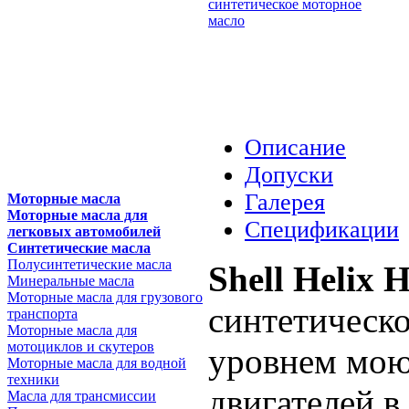
Описание
Допуски
Галерея
Моторные масла
Моторные масла для
Спецификации
легковых автомобилей
Синтетические масла
Полусинтетические масла
Shell Helix 
Минеральные масла
Моторные масла для грузового
синтетическ
транспорта
Моторные масла для
мотоциклов и скутеров
уровнем мою
Моторные масла для водной
техники
двигателей в
Масла для трансмиссии