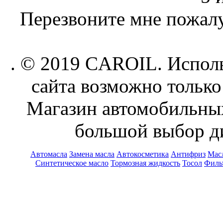
Перезвоните мне пожалу
. © 2019 CAROIL. Исполь
сайта возможно только
Магазин автомобильн
большой выбор ди
Автомасла
Замена масла
Автокосметика
Антифриз
Масл
Синтетическое масло
Тормозная жидкость
Тосол
Филь