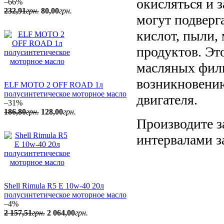
окисляться и 
–66%
232
,
91
грн.
80
,
00
грн.
могут подверг
кислот, пыли,
продуктов. Эт
масляных филь
возникновению
ELF MOTO 2 OFF ROAD 1л
полусинтетическое моторное масло
двигателя.
–31%
186
,
80
грн.
128
,
00
грн.
Производите з
интервалами з
Shell Rimula R5 E 10w-40 20л
полусинтетическое моторное масло
–4%
2 157
,
51
грн.
2 064
,
00
грн.