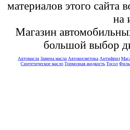
материалов этого сайта 
на 
Магазин автомобильн
большой выбор ди
Автомасла
Замена масла
Автокосметика
Антифриз
Масл
Синтетическое масло
Тормозная жидкость
Тосол
Филь