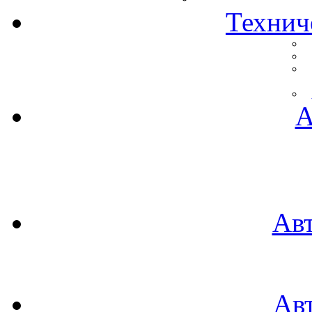
Технич
А
Ав
Ав