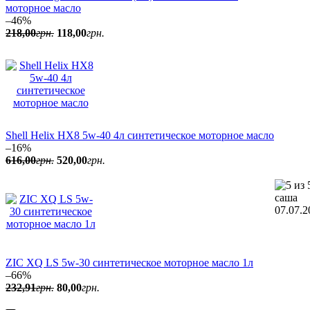
моторное масло
–46%
218
,
00
грн.
118
,
00
грн.
Shell Helix HX8 5w-40 4л синтетическое моторное масло
–16%
616
,
00
грн.
520
,
00
грн.
саша
07.07.2
ZIC XQ LS 5w-30 синтетическое моторное масло 1л
–66%
232
,
91
грн.
80
,
00
грн.