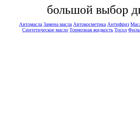
большой выбор ди
Автомасла
Замена масла
Автокосметика
Антифриз
Масл
Синтетическое масло
Тормозная жидкость
Тосол
Филь