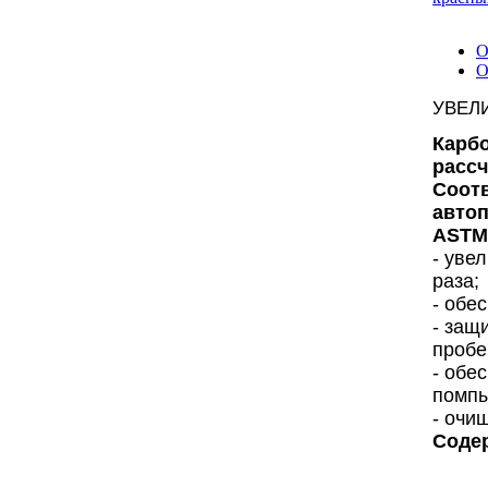
О
О
УВЕЛИ
Карбо
рассч
Соот
авто
ASTM 
- уве
раза;
- обе
- защ
пробе
- обе
помпы
- очи
Содер