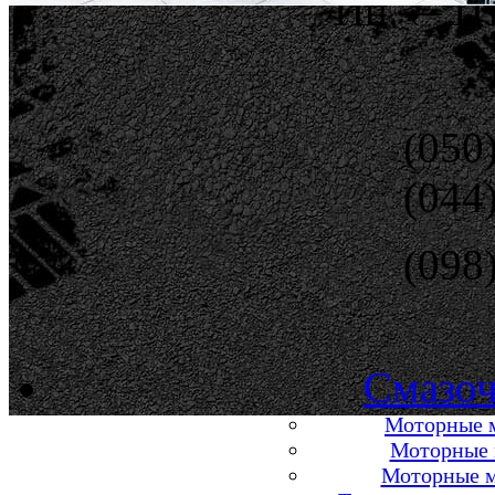
Пн.— Пт
(050
(044
(098
Смазоч
Моторные м
Моторные м
Моторные м