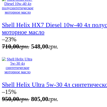
Shell Helix HX7 Diesel 10w-40 4л полу
моторное масло
–23%
710
,
00
грн.
548
,
00
грн.
Shell Helix Ultra 5w-30 4л синтетичес
–15%
950
,
00
грн.
805
,
00
грн.