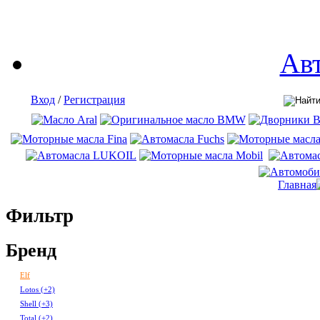
Ав
Вход
/
Регистрация
Главная
Фильтр
Бренд
Elf
Lotos
(+2)
Shell
(+3)
Total
(+2)