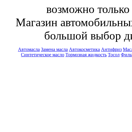
возможно только 
Магазин автомобильн
большой выбор ди
Автомасла
Замена масла
Автокосметика
Антифриз
Масл
Синтетическое масло
Тормозная жидкость
Тосол
Филь