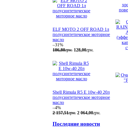
ELF MOTO 2 OFF ROAD 1л
полусинтетическое моторное
масло
–31%
186
,
80
грн.
128
,
00
грн.
Shell Rimula R5 E 10w-40 20л
полусинтетическое моторное
масло
–4%
2 157
,
51
грн.
2 064
,
00
грн.
Последние новости