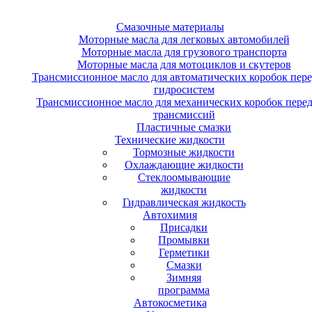
Смазочные материалы
Моторные масла для легковых автомобилей
Моторные масла для грузового транспорта
Моторные масла для мотоциклов и скутеров
Трансмиссионное масло для автоматических коробок пере
гидросистем
Трансмиссионное масло для механических коробок перед
трансмиссий
Пластичные смазки
Технические жидкости
Тормозные жидкости
Охлаждающие жидкости
Стеклоомывающие
жидкости
Гидравлическая жидкость
Автохимия
Присадки
Промывки
Герметики
Смазки
Зимняя
программа
Автокосметика