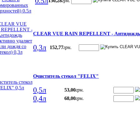
0.5л
150
,
28
грн.
CLEAR VUE RAIN REPELLENT - Антидождь (эф
0,3л
152
,
77
грн.
Очиститель стекол "FELIX"
0,5л
53
,
00
грн.
0,4л
68
,
00
грн.