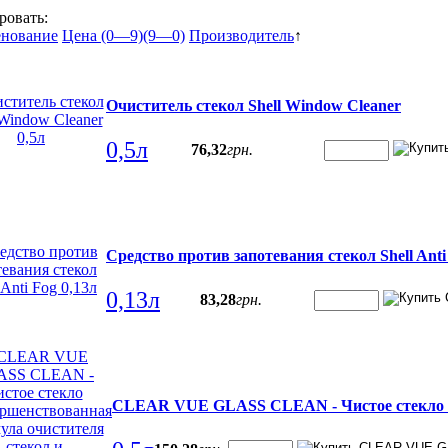
ровать:
нование
Цена (0—9)
(9—0)
Производитель
↑
Очиститель стекол Shell Window Cleaner
0,5л
76
,
32
грн.
Средство против запотевания стекол Shell Anti
0,13л
83
,
28
грн.
CLEAR VUE GLASS CLEAN - Чистое стекло (у