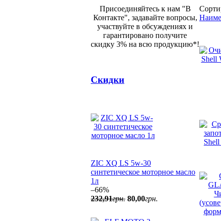
Присоединяйтесь к нам "В
Сорти
Контакте", задавайте вопросы,
Наиме
участвуйте в обсуждениях и
гарантировано получите
скидку 3% на всю продукцию*!
Скидки
ZIC XQ LS 5w-30
синтетическое моторное масло
1л
–66%
232
,
91
грн.
80
,
00
грн.