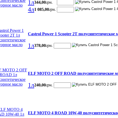
1л
344
,
00
грн.
4л
1 085
,
00
грн.
Castrol Power 1 Scooter 2T полусинтетическое
1л
378
,
00
грн.
ELF MOTO 2 OFF ROAD полусинтетическое м
1л
240
,
00
грн.
ELF MOTO 4 ROAD 10W-40 полусинтетическое