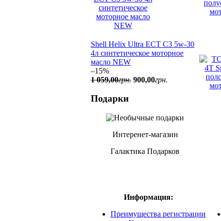
Shell Helix Ultra ECT C3 5w-30
4л синтетическое моторное
масло NEW
–15%
1 059
,
00
грн.
900
,
00
грн.
Подарки
Интеренет-магазин
Галактика Подарков
Информация:
Преимущества регистрации