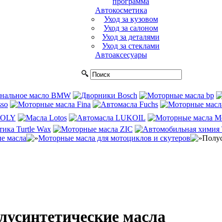
программа
Автокосметика
Уход за кузовом
Уход за салоном
Уход за деталями
Уход за стеклами
Автоаксесуары
е масла
Моторные масла для мотоциклов и скутеров
Полус
лусинтетические масла