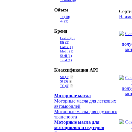
10W-40
(4)
Объем
Сорти
Наиме
1л
(10)
4л
(2)
Бренд
Castrol
(6)
Elf
(2)
Lotos
(1)
Mobil
(1)
Shell
(1)
Total
(1)
Классификация API
SH
(1)
?
SJ
(3)
?
TC
(5)
?
Моторные масла
Моторные масла для легковых
автомобилей
Моторные масла для грузового
транспорта
Моторные масла для
мотоциклов и скутеров