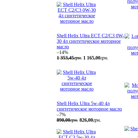
Shell Helix Ultra ECT C2/C3 0W-
30 4л синтетическое моторное
масло
–14%
1 353
,
45
грн.
1 165
,
00
грн.
Shell Helix Ultra 5w-40 4л
синтетическое моторное масло
–7%
890
,
00
грн.
826
,
00
грн.