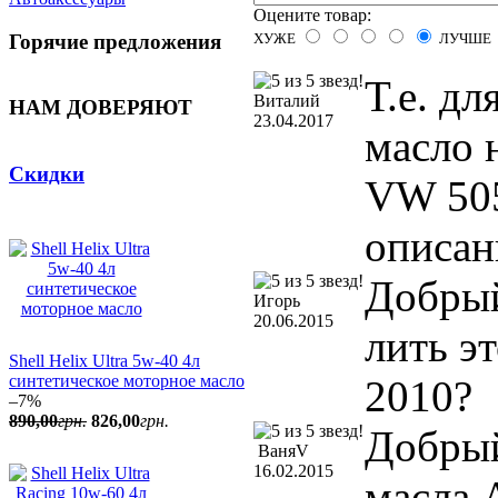
Оцените товар:
ХУЖЕ
ЛУЧШЕ
Горячие предложения
Т.е. дл
Виталий
НАМ ДОВЕРЯЮТ
23.04.2017
масло 
Скидки
VW 505
описан
Добрый
Игорь
20.06.2015
лить эт
Shell Helix Ultra 5w-40 4л
синтетическое моторное масло
2010?
–7%
890
,
00
грн.
826
,
00
грн.
Добрый
ВаняV
16.02.2015
масла 