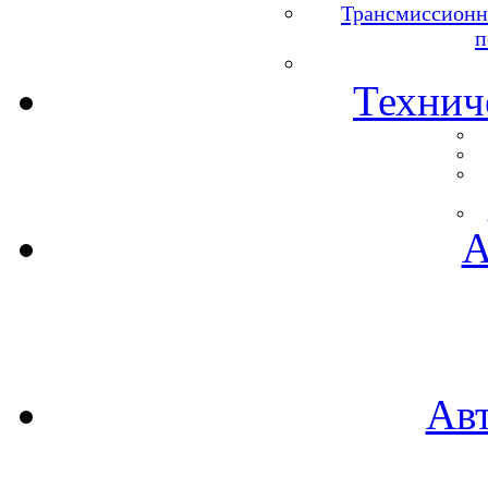
Трансмиссионн
п
Технич
А
Ав