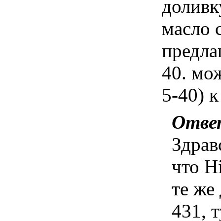
доливку
масло 
предла
40. мо
5-40) к
Отве
Здрав
что H
те же
431, т