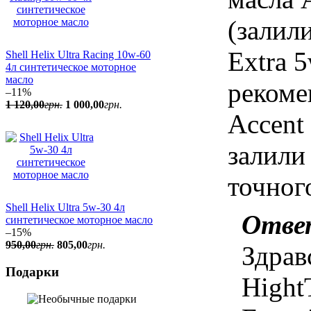
(залили
Extra 
Shell Helix Ultra Racing 10w-60
4л синтетическое моторное
масло
рекоме
–11%
1 120
,
00
грн.
1 000
,
00
грн.
Accent
залили
точног
Shell Helix Ultra 5w-30 4л
Отве
синтетическое моторное масло
–15%
950
,
00
грн.
805
,
00
грн.
Здрав
Подарки
HightT