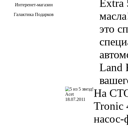
Extra
Интеренет-магазин
масла
Галактика Подарков
это с
специ
автом
Land 
вашег
На СТО
Acet
18.07.2011
Tronic 
насос-ф