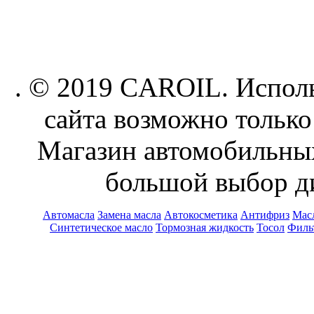
. © 2019 CAROIL. Исполь
сайта возможно только
Магазин автомобильн
большой выбор ди
Автомасла
Замена масла
Автокосметика
Антифриз
Масл
Синтетическое масло
Тормозная жидкость
Тосол
Филь