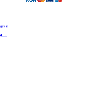
дач и
ач и