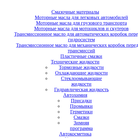
Смазочные материалы
Моторные масла для легковых автомобилей
Моторные масла для грузового транспорта
Моторные масла для мотоциклов и скутеров
Трансмиссионное масло для автоматических коробок пере
гидросистем
Трансмиссионное масло для механических коробок перед
трансмиссий
Пластичные смазки
Технические жидкости
Тормозные жидкости
Охлаждающие жидкости
Стеклоомывающие
жидкости
Гидравлическая жидкость
Автохимия
Присадки
Промывки
Герметики
Смазки
Зимняя
программа
Автокосметика