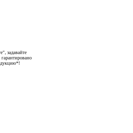
е", задавайте
и гарантировано
одукцию*!