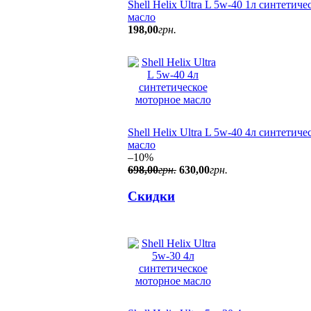
Shell Helix Ultra L 5w-40 1л синтетич
масло
198
,
00
грн.
Shell Helix Ultra L 5w-40 4л синтетич
масло
–10%
698
,
00
грн.
630
,
00
грн.
Скидки