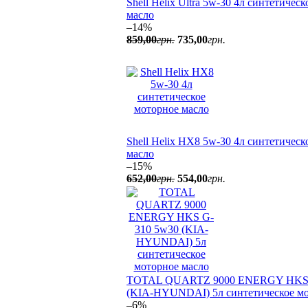
Shell Helix Ultra 5w-30 4л синтетичес
масло
–14%
859
,
00
грн.
735
,
00
грн.
Shell Helix HX8 5w-30 4л синтетическ
масло
–15%
652
,
00
грн.
554
,
00
грн.
TOTAL QUARTZ 9000 ENERGY HKS 
(KIA-HYUNDAI) 5л синтетическое мо
–6%