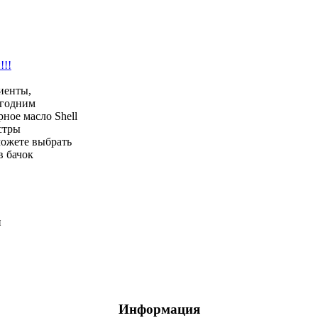
!!!
иенты,
огодним
ное масло Shell
стры
можете выбрать
в бачок
Информация